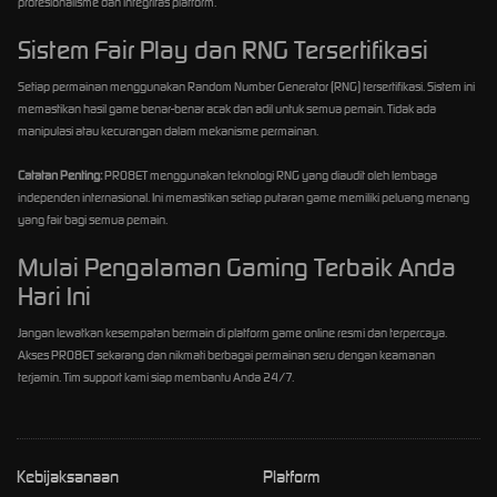
profesionalisme dan integritas platform.
Sistem Fair Play dan RNG Tersertifikasi
Setiap permainan menggunakan Random Number Generator (RNG) tersertifikasi. Sistem ini
memastikan hasil game benar-benar acak dan adil untuk semua pemain. Tidak ada
manipulasi atau kecurangan dalam mekanisme permainan.
Catatan Penting:
PRO8ET menggunakan teknologi RNG yang diaudit oleh lembaga
independen internasional. Ini memastikan setiap putaran game memiliki peluang menang
yang fair bagi semua pemain.
Mulai Pengalaman Gaming Terbaik Anda
Hari Ini
Jangan lewatkan kesempatan bermain di platform game online resmi dan terpercaya.
Akses PRO8ET sekarang dan nikmati berbagai permainan seru dengan keamanan
terjamin. Tim support kami siap membantu Anda 24/7.
Kebijaksanaan
Platform