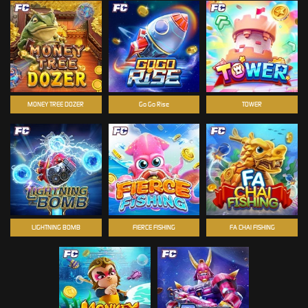
MONEY TREE DOZER
Go Go Rise
TOWER
LIGHTNING BOMB
FIERCE FISHING
FA CHAI FISHING