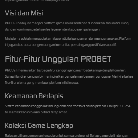
Visi dan Misi
PRO8ET bertujuan menjadi platform game online terdepan di Indonesia. Visi ini didukung
dengan komitmen pada kualitas layanan dan kepuasan pelanggan.
Misi utama adalah menyediakan hiburan digital yang aman dan menyenangkan. Platform
ini juga fokus pada pengembangan komunitas pemain yang positif dan suportif.
Fitur-Fitur Unggulan PRO8ET
PRO8ET menawarkan berbagai fitur canggih yang membedakannya dari platform lain.
Setiap fitur dirancang untuk meningkatkan pengalaman bermain pengguna. Mari kita bahas
fitur-fitur utama yang membuat platform ini istimewa.
Keamanan Berlapis
Sistem keamanan canggih melindungi data dan transaksi setiap pemain. Enkripsi SSL 256-
bit memastikan informasi pribadi tetap aman.
Koleksi Game Lengkap
Ratusan pilihan permainan tersedia untuk semua preferensi. Setiap game dipilih dengan