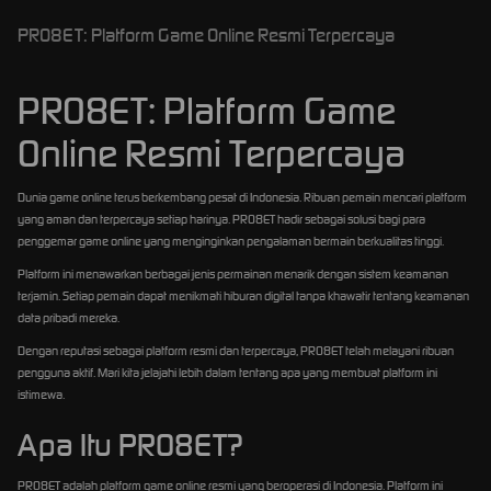
PRO8ET: Platform Game Online Resmi Terpercaya
PRO8ET: Platform Game
Online Resmi Terpercaya
Dunia game online terus berkembang pesat di Indonesia. Ribuan pemain mencari platform
yang aman dan terpercaya setiap harinya. PRO8ET hadir sebagai solusi bagi para
penggemar game online yang menginginkan pengalaman bermain berkualitas tinggi.
Platform ini menawarkan berbagai jenis permainan menarik dengan sistem keamanan
terjamin. Setiap pemain dapat menikmati hiburan digital tanpa khawatir tentang keamanan
data pribadi mereka.
Dengan reputasi sebagai platform resmi dan terpercaya, PRO8ET telah melayani ribuan
pengguna aktif. Mari kita jelajahi lebih dalam tentang apa yang membuat platform ini
istimewa.
Apa Itu PRO8ET?
PRO8ET adalah platform game online resmi yang beroperasi di Indonesia. Platform ini