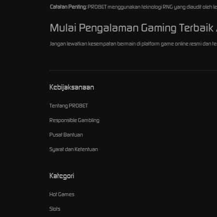
Catatan Penting:
PRO8ET menggunakan teknologi RNG yang diaudit oleh lem
Mulai Pengalaman Gaming Terbaik A
Jangan lewatkan kesempatan bermain di platform game online resmi dan 
Kebijaksanaan
Tentang PRO8ET
Responsible Gambling
Pusat Bantuan
Syarat dan Ketentuan
Kategori
Hot Games
Slots