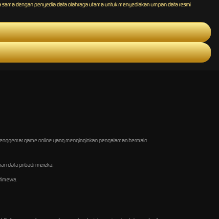
rja sama dengan penyedia data olahraga utama untuk menyediakan umpan data resmi
ara penggemar game online yang menginginkan pengalaman bermain
an data pribadi mereka.
stimewa.