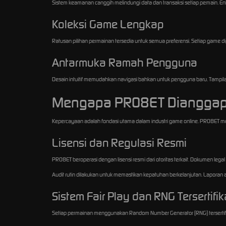
Sistem keamanan canggih melindungi data dan transaksi setiap pemain. Enk
Koleksi Game Lengkap
Ratusan pilihan permainan tersedia untuk semua preferensi. Setiap game di
Antarmuka Ramah Pengguna
Desain intuitif memudahkan navigasi bahkan untuk pengguna baru. Tampila
Mengapa PRO8ET Dianggap
Kepercayaan adalah fondasi utama dalam industri game online. PRO8ET memb
Lisensi dan Regulasi Resmi
PRO8ET beroperasi dengan lisensi resmi dari otoritas terkait. Dokumen leg
Audit rutin dilakukan untuk memastikan kepatuhan berkelanjutan. Laporan a
Sistem Fair Play dan RNG Tersertifik
Setiap permainan menggunakan Random Number Generator (RNG) tersertifik