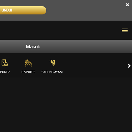
×
UNDUH
Masuk
POKER
E-SPORTS
SABUNG AYAM