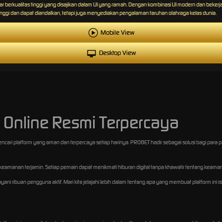
berkualitas tinggi yang disajikan dalam UI yang ramah. Dengan kombinasi UI modern dan beke
tinggi dan dapat diandalkan, tetapi juga menyediakan pengalaman taruhan olahraga kelas dunia.
Mobile View
Desktop View
 Online Resmi Terpercaya
encari platform yang aman dan terpercaya setiap harinya. PRO8ET hadir sebagai solusi bagi p
keamanan terjamin. Setiap pemain dapat menikmati hiburan digital tanpa khawatir tentang keaman
ni ribuan pengguna aktif. Mari kita jelajahi lebih dalam tentang apa yang membuat platform ini i