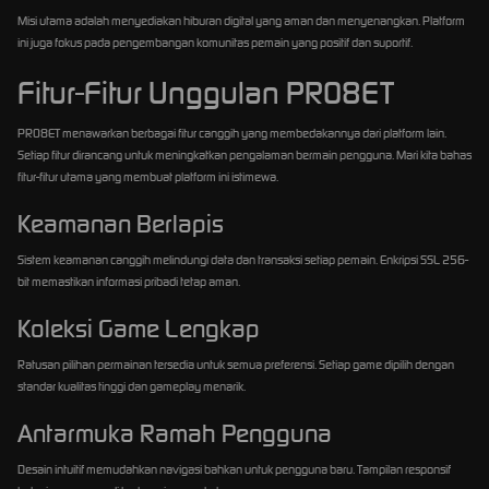
Misi utama adalah menyediakan hiburan digital yang aman dan menyenangkan. Platform
ini juga fokus pada pengembangan komunitas pemain yang positif dan suportif.
Fitur-Fitur Unggulan PRO8ET
PRO8ET menawarkan berbagai fitur canggih yang membedakannya dari platform lain.
Setiap fitur dirancang untuk meningkatkan pengalaman bermain pengguna. Mari kita bahas
fitur-fitur utama yang membuat platform ini istimewa.
Keamanan Berlapis
Sistem keamanan canggih melindungi data dan transaksi setiap pemain. Enkripsi SSL 256-
bit memastikan informasi pribadi tetap aman.
Koleksi Game Lengkap
Ratusan pilihan permainan tersedia untuk semua preferensi. Setiap game dipilih dengan
standar kualitas tinggi dan gameplay menarik.
Antarmuka Ramah Pengguna
Desain intuitif memudahkan navigasi bahkan untuk pengguna baru. Tampilan responsif