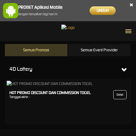
×
PRO8ET Aplikasi Mobile
UNDUH
Jangan tampilkan lagi hari ini
Semua Promosi
Semua Event Provider
4D Lottery
HOT PROMO DISCOUNT DAN COMMISSION TOGEL
Detail
Tanggal akhir:
-