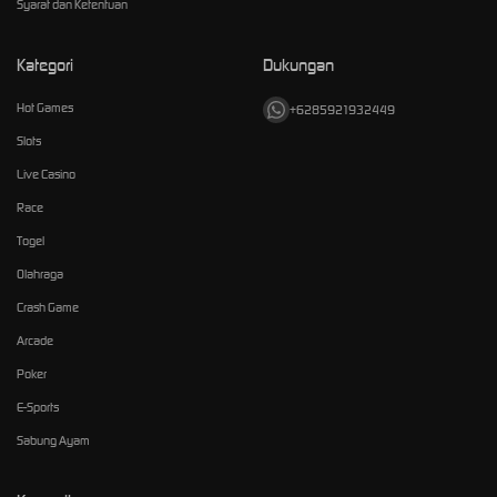
Syarat dan Ketentuan
Kategori
Dukungan
Hot Games
+6285921932449
Slots
Live Casino
Race
Togel
Olahraga
Crash Game
Arcade
Poker
E-Sports
Sabung Ayam