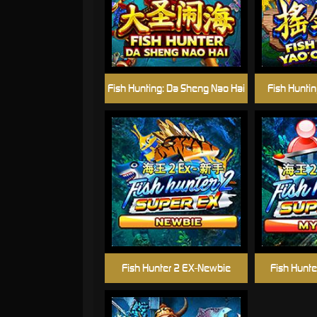
Fish Hunting: Da Sheng Nao Hai
Fish Huntin
Fish Hunter 2 EX-Newbie
Fish Hunte