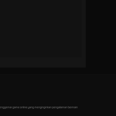
ara penggemar game online yang menginginkan pengalaman bermain