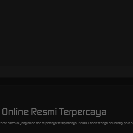
Online Resmi Terpercaya
encari platform yang aman dan terpercaya setiap harinya. PRO8ET hadir sebagai solusi bagi p