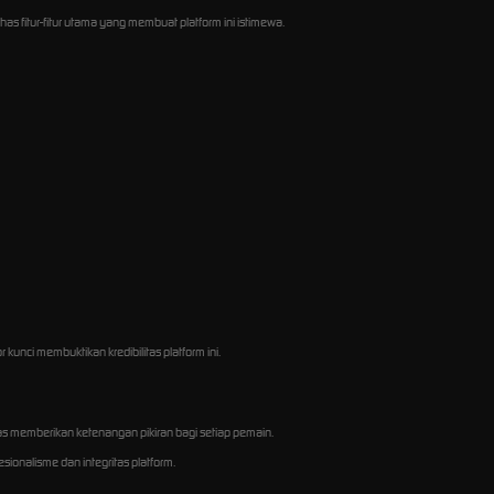
 fitur-fitur utama yang membuat platform ini istimewa.
unci membuktikan kredibilitas platform ini.
tas memberikan ketenangan pikiran bagi setiap pemain.
sionalisme dan integritas platform.