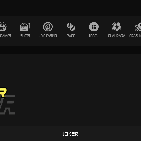
 GAMES
SLOTS
LIVE CASINO
RACE
TOGEL
OLAHRAGA
CRASH
JOKER