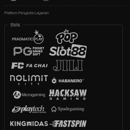
Platform Penyedia Layanan
Slots