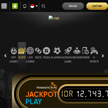
MASUK
DAFTAR
HOT
SLOTS
LIVE
RACE
TOGEL
OLAHRAGA
CRASH
ARCADE
POKER
E-
SABUN
GAMES
CASINO
GAME
SPORTS
AYAM
IDR
12,743,
JACKPOT
PLAY