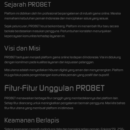
Sejarah PRO8ET
Platform ini didirikan oleh tim profesional berpengalaman di industri game online. Mereka
memahami kebutuhan pemain Indonesia dan menciptakan solusi yang sesuai.
Sejak peluncuran, PRO8ET terus berkembang. Platform ini menambah fitur baru secara
berkala berdasarkan masukan pengguna. Pertumbuhan konsisten menunjukkan
kepercayaan komunitas terhadap layanan ini.
Visi dan Misi
PRO8ET bertujuan menjadi platform game online terdepan di Indonesia. Visi ini didukung
dengan komitmen pada kualitas layanan dan kepuasan pelanggan.
Misi utama adalah menyediakan hiburan digital yang aman dan menyenangkan. Platform
ini juga fokus pada pengembangan komunitas pemain yang positif dan suportif.
Fitur-Fitur Unggulan PRO8ET
PRO8ET menawarkan berbagai fitur canggih yang membedakannya dari platform lain.
Setiap fitur dirancang untuk meningkatkan pengalaman bermain pengguna. Mari kita bahas
fitur-fitur utama yang membuat platform ini istimewa.
Keamanan Berlapis
Sistem keamanan canggih melindungi data dan transaksi setiap pemain. Enkripsi SSL 256-