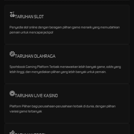
TARUHAN SLOT
Penyedia slot online dengan beragam pilihan game menarik yang memudahkan
pemain untuk mencapai jackpot
TARUHAN OLAHRAGA
Sportsbook Gaming Platform Terbaik menawarkan lebih banyak game, odds yang
lebih tinggi, dan menyediakan pilihan yang lebih banyak untuk pemain.
TARUHAN LIVE KASINO
Platform Pilihan bagi perusahaan-perusahaan terbaik di dunia, dengan pilihan
variasi game terbanyak