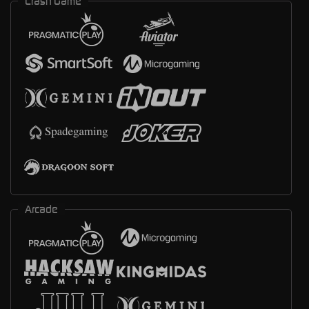
Crash Game
Arcade