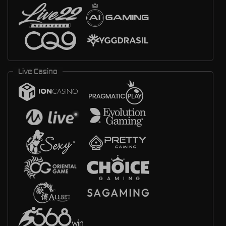
Live Casino