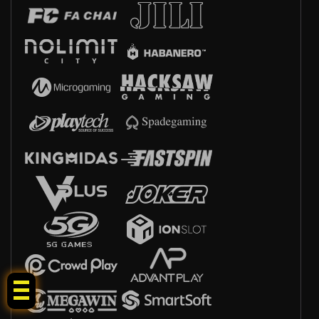
Tap Me!