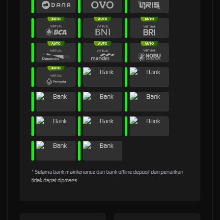
* Selama bank maintenance dan bank offline deposit dan penarikan
tidak dapat diproses