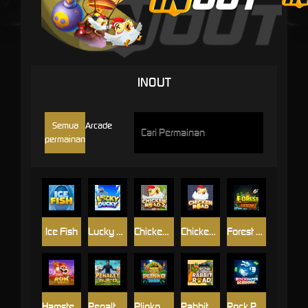
INOUT
Semua
Arcade
permainan
Ice Fish
Lucky Ducky
Chicken Road 2.0
Chicken Road
Forest Arrow
Hamster Run
Penalty Unlimited
Plinko Aztec
Rabbit Road
Rock Paper Scissors