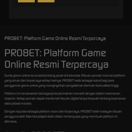
PRO8ET: Platform Game Online Resmi Terpercaya
PRO8ET: Platform Game
Online Resmi Terpercaya
Dunia game online terus berkembang pesat di Indonesia. Ribuan pemain mencari platform
yang aman dan terpercaya setiap harinya. PRO8ET hadir sebagai solusi bagi para
penggemar game online yang menginginkan pengalaman bermain berkualitas tinggi.
Platform ini menawarkan berbagai jenis permainan menarik dengan sistem keamanan
terjamin. Setiap pemain dapat menikmati hiburan digital tanpa khawatir tentang keamanan
data pribadi mereka.
Dengan reputasi sebagai platform resmi dan terpercaya, PRO8ET telah melayani ribuan
pengguna aktif. Mari kita jelajahi lebih dalam tentang apa yang membuat platform ini
istimewa.