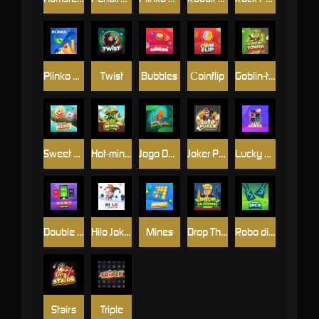
Plinko 1000
Twist
Bubbles
Сoinflip
Goblin-tower
Sweet Keno
Hot-mines
Jogo Do Bicho
Joker Poker
Lucky mines
Double Online
Hilo Joker
Mines
Drop The Billionaire
Robo dice
Stairs
Triple