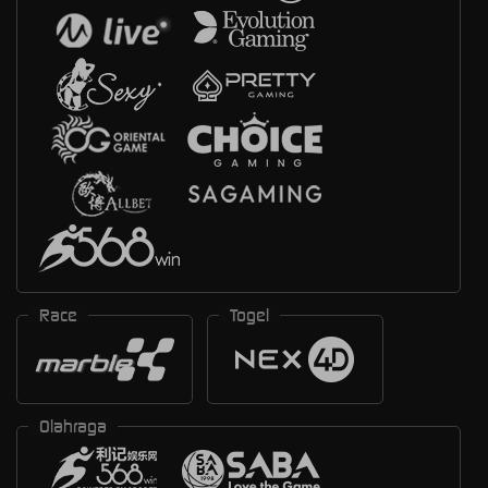
Race
Togel
Olahraga