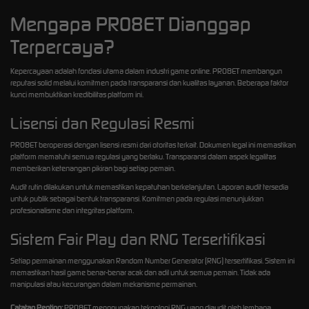
Mengapa PRO8ET Dianggap
Terpercaya?
Kepercayaan adalah fondasi utama dalam industri game online. PRO8ET membangun
reputasi solid melalui komitmen pada transparansi dan kualitas layanan. Beberapa faktor
kunci membuktikan kredibilitas platform ini.
Lisensi dan Regulasi Resmi
PRO8ET beroperasi dengan lisensi resmi dari otoritas terkait. Dokumen legal ini memastikan
platform mematuhi semua regulasi yang berlaku. Transparansi dalam aspek legalitas
memberikan ketenangan pikiran bagi setiap pemain.
Audit rutin dilakukan untuk memastikan kepatuhan berkelanjutan. Laporan audit tersedia
untuk publik sebagai bentuk transparansi. Komitmen pada regulasi menunjukkan
profesionalisme dan integritas platform.
Sistem Fair Play dan RNG Tersertifikasi
Setiap permainan menggunakan Random Number Generator (RNG) tersertifikasi. Sistem ini
memastikan hasil game benar-benar acak dan adil untuk semua pemain. Tidak ada
manipulasi atau kecurangan dalam mekanisme permainan.
Catatan Penting:
PRO8ET menggunakan teknologi RNG yang diaudit oleh lembaga