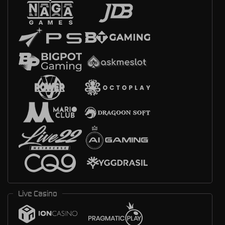
Live Casino