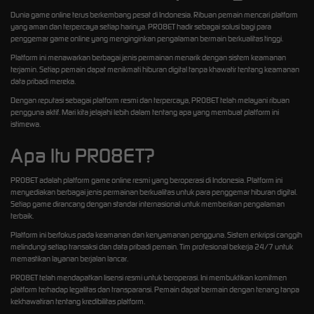
Dunia game online terus berkembang pesat di Indonesia. Ribuan pemain mencari platform
yang aman dan terpercaya setiap harinya. PRO8ET hadir sebagai solusi bagi para
penggemar game online yang menginginkan pengalaman bermain berkualitas tinggi.
Platform ini menawarkan berbagai jenis permainan menarik dengan sistem keamanan
terjamin. Setiap pemain dapat menikmati hiburan digital tanpa khawatir tentang keamanan
data pribadi mereka.
Dengan reputasi sebagai platform resmi dan terpercaya, PRO8ET telah melayani ribuan
pengguna aktif. Mari kita jelajahi lebih dalam tentang apa yang membuat platform ini
istimewa.
Apa Itu PRO8ET?
PRO8ET adalah platform game online resmi yang beroperasi di Indonesia. Platform ini
menyediakan berbagai jenis permainan berkualitas untuk para penggemar hiburan digital.
Setiap game dirancang dengan standar internasional untuk memberikan pengalaman
terbaik.
Platform ini berfokus pada keamanan dan kenyamanan pengguna. Sistem enkripsi canggih
melindungi setiap transaksi dan data pribadi pemain. Tim profesional bekerja 24/7 untuk
memastikan layanan berjalan lancar.
PRO8ET telah mendapatkan lisensi resmi untuk beroperasi. Ini membuktikan komitmen
platform terhadap legalitas dan transparansi. Pemain dapat bermain dengan tenang tanpa
kekhawatiran tentang kredibilitas platform.