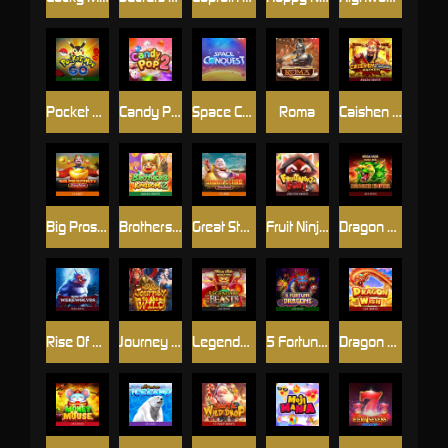
Pocket Mon Go
Candy Pop 2
Space Conquest
Roma
Caishen Deluxe Maxways
Big Prosperity SA
Brothers Kingdom 2
Great Stars SA
Fruit Ninja Fury
Dragon Empire
Rise Of Werewolves
Journey to the Wild
Legendary Beasts Saga
5 Fortune Dragons
Dragon Wish