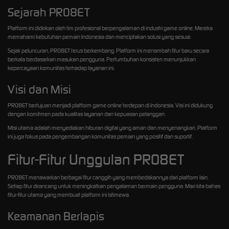
Sejarah PRO8ET
Platform ini didirikan oleh tim profesional berpengalaman di industri game online. Mereka
memahami kebutuhan pemain Indonesia dan menciptakan solusi yang sesuai.
Sejak peluncuran, PRO8ET terus berkembang. Platform ini menambah fitur baru secara
berkala berdasarkan masukan pengguna. Pertumbuhan konsisten menunjukkan
kepercayaan komunitas terhadap layanan ini.
Visi dan Misi
PRO8ET bertujuan menjadi platform game online terdepan di Indonesia. Visi ini didukung
dengan komitmen pada kualitas layanan dan kepuasan pelanggan.
Misi utama adalah menyediakan hiburan digital yang aman dan menyenangkan. Platform
ini juga fokus pada pengembangan komunitas pemain yang positif dan suportif.
Fitur-Fitur Unggulan PRO8ET
PRO8ET menawarkan berbagai fitur canggih yang membedakannya dari platform lain.
Setiap fitur dirancang untuk meningkatkan pengalaman bermain pengguna. Mari kita bahas
fitur-fitur utama yang membuat platform ini istimewa.
Keamanan Berlapis