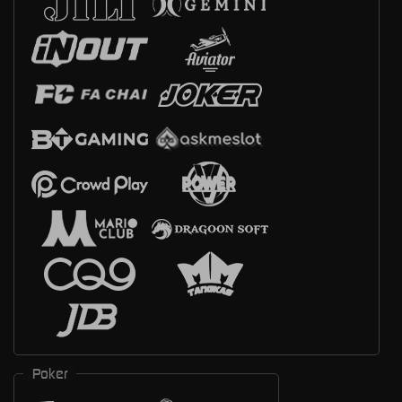
Poker