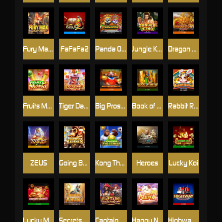
Fury Max Lucky Road
FaFaFa2
Panda Opera
Jungle King
Dragon Gold SA
Fruits Mania
Tiger Dance
Big Prosperity
Book of Myth
Rabbit Riches
ZEUS
Going Bananas Inc
Kong The Striker
Heroes
Lucky Koi
Lucky Meow
Secrets of Anubis
Captain Golds Fortune
Happy Neko
Highway Fortune