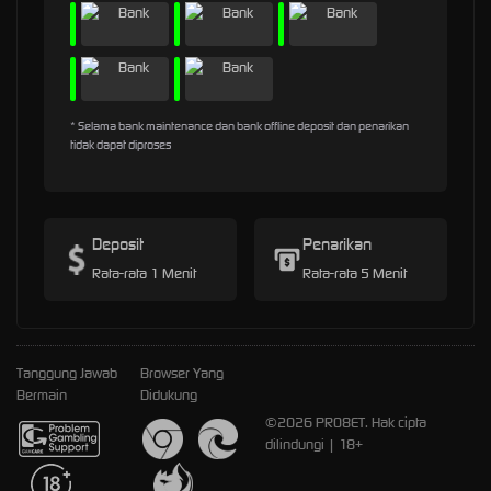
* Selama bank maintenance dan bank offline deposit dan penarikan
tidak dapat diproses
Deposit
Penarikan
Rata-rata 1 Menit
Rata-rata 5 Menit
Tanggung Jawab
Browser Yang
Bermain
Didukung
©2026 PRO8ET. Hak cipta
dilindungi | 18+