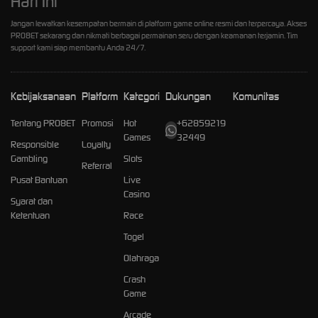
Hari Ini
Jangan lewatkan kesempatan bermain di platform game online resmi dan terpercaya. Akses
PRO8ET sekarang dan nikmati berbagai permainan seru dengan keamanan terjamin. Tim
support kami siap membantu Anda 24/7.
Kebijaksanaan
Platform
Kategori
Dukungan
Komunitas
Tentang PRO8ET
Promosi
Hot
+62859219
Games
32449
Responsible
Loyalty
Gambling
Slots
Referral
Pusat Bantuan
Live
Casino
Syarat dan
Ketentuan
Race
Togel
Olahraga
Crash
Game
Arcade