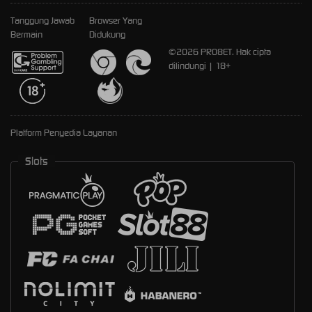
Tanggung Jawab
Browser Yang
Bermain
Didukung
©2026 PRO8ET. Hak cipta
dilindungi | 18+
Platform Penyedia Layanan
Slots