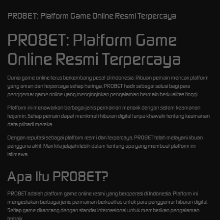
PRO8ET: Platform Game Online Resmi Terpercaya
PRO8ET: Platform Game
Online Resmi Terpercaya
Dunia game online terus berkembang pesat di Indonesia. Ribuan pemain mencari platform
yang aman dan terpercaya setiap harinya. PRO8ET hadir sebagai solusi bagi para
penggemar game online yang menginginkan pengalaman bermain berkualitas tinggi.
Platform ini menawarkan berbagai jenis permainan menarik dengan sistem keamanan
terjamin. Setiap pemain dapat menikmati hiburan digital tanpa khawatir tentang keamanan
data pribadi mereka.
Dengan reputasi sebagai platform resmi dan terpercaya, PRO8ET telah melayani ribuan
pengguna aktif. Mari kita jelajahi lebih dalam tentang apa yang membuat platform ini
istimewa.
Apa Itu PRO8ET?
PRO8ET adalah platform game online resmi yang beroperasi di Indonesia. Platform ini
menyediakan berbagai jenis permainan berkualitas untuk para penggemar hiburan digital.
Setiap game dirancang dengan standar internasional untuk memberikan pengalaman
terbaik.