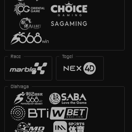
Race
Togel
Olahraga