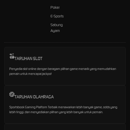
Poker
E-Sports
Sabung
Ayam
TARUHAN SLOT
Penyedia slot online dengan beragam pilihan game menarik yang memudahkan
pemain untuk mencapai jackpot
TARUHAN OLAHRAGA
Sportsbook Gaming Platform Terbaik menawarkan lebih banyak game, odds yang
lebih tinggi, dan menyediakan pilihan yang lebih banyak untuk pemain.