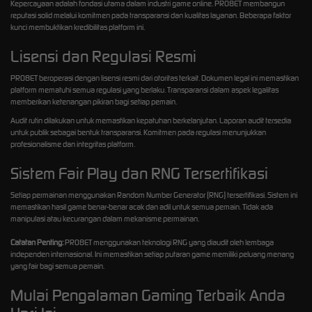
Kepercayaan adalah fondasi utama dalam industri game online. PRO8ET membangun
reputasi solid melalui komitmen pada transparansi dan kualitas layanan. Beberapa faktor
kunci membuktikan kredibilitas platform ini.
Lisensi dan Regulasi Resmi
PRO8ET beroperasi dengan lisensi resmi dari otoritas terkait. Dokumen legal ini memastikan
platform mematuhi semua regulasi yang berlaku. Transparansi dalam aspek legalitas
memberikan ketenangan pikiran bagi setiap pemain.
Audit rutin dilakukan untuk memastikan kepatuhan berkelanjutan. Laporan audit tersedia
untuk publik sebagai bentuk transparansi. Komitmen pada regulasi menunjukkan
profesionalisme dan integritas platform.
Sistem Fair Play dan RNG Tersertifikasi
Setiap permainan menggunakan Random Number Generator (RNG) tersertifikasi. Sistem ini
memastikan hasil game benar-benar acak dan adil untuk semua pemain. Tidak ada
manipulasi atau kecurangan dalam mekanisme permainan.
Catatan Penting:
PRO8ET menggunakan teknologi RNG yang diaudit oleh lembaga
independen internasional. Ini memastikan setiap putaran game memiliki peluang menang
yang fair bagi semua pemain.
Mulai Pengalaman Gaming Terbaik Anda