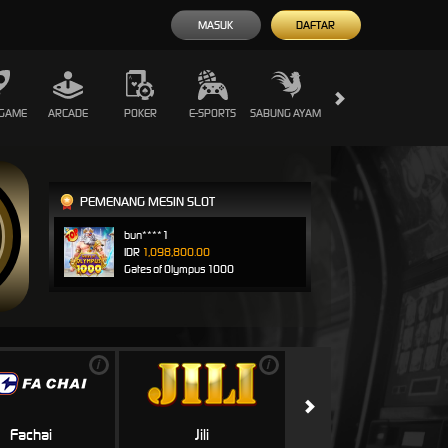
MASUK
DAFTAR
 GAME
ARCADE
POKER
E-SPORTS
SABUNG AYAM
PROMOSI
PEMENANG MESIN SLOT
bun****1
IDR
1,098,800.00
Gates of Olympus 1000
sap****6
IDR
1,068,200.00
Starlight Christmas
i
i
i
se****i
IDR
1,067,000.00
No Limit City
Sweet Bonanza 2500
Fachai
Jili
re****3