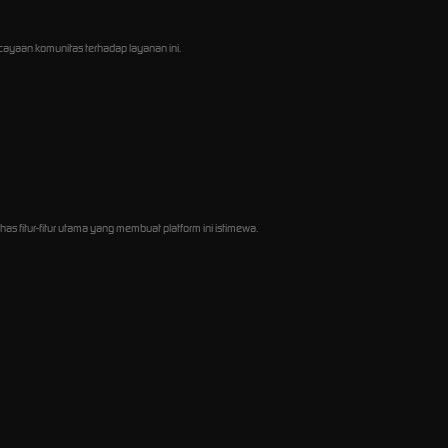
ayaan komunitas terhadap layanan ini.
 fitur-fitur utama yang membuat platform ini istimewa.