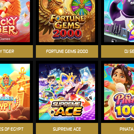
Y TIGER
FORTUNE GEMS 2000
DJ S
S OF EGYPT
SUPREME ACE
PINATA