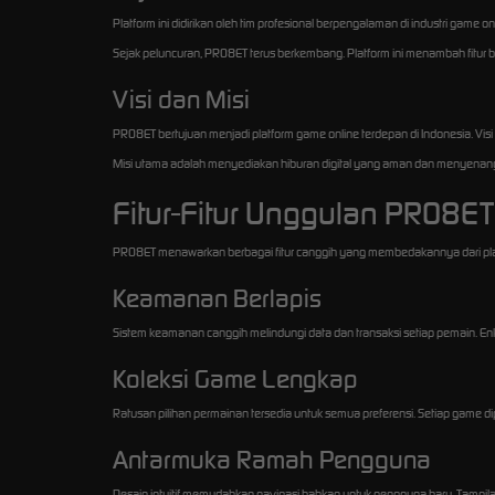
Platform ini didirikan oleh tim profesional berpengalaman di industri gam
Sejak peluncuran, PRO8ET terus berkembang. Platform ini menambah fitur
Visi dan Misi
PRO8ET bertujuan menjadi platform game online terdepan di Indonesia. Vi
Misi utama adalah menyediakan hiburan digital yang aman dan menyenangka
Fitur-Fitur Unggulan PRO8ET
PRO8ET menawarkan berbagai fitur canggih yang membedakannya dari platfor
Keamanan Berlapis
Sistem keamanan canggih melindungi data dan transaksi setiap pemain. Enk
Koleksi Game Lengkap
Ratusan pilihan permainan tersedia untuk semua preferensi. Setiap game dip
Antarmuka Ramah Pengguna
Desain intuitif memudahkan navigasi bahkan untuk pengguna baru. Tampilan