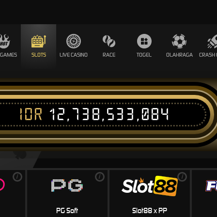
 GAMES
SLOTS
LIVE CASINO
RACE
TOGEL
OLAHRAGA
CRASH
IDR
12,738,525,685
i
i
i
a
PG Soft
Slot88 x PP