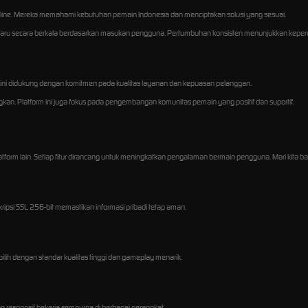
e online. Mereka memahami kebutuhan pemain Indonesia dan menciptakan solusi yang sesuai.
 baru secara berkala berdasarkan masukan pengguna. Pertumbuhan konsisten menunjukkan keperc
si ini didukung dengan komitmen pada kualitas layanan dan kepuasan pelanggan.
n. Platform ini juga fokus pada pengembangan komunitas pemain yang positif dan suportif.
m lain. Setiap fitur dirancang untuk meningkatkan pengalaman bermain pengguna. Mari kita bahas
ripsi SSL 256-bit memastikan informasi pribadi tetap aman.
ilih dengan standar kualitas tinggi dan gameplay menarik.
 responsif bekerja sempurna di berbagai perangkat.