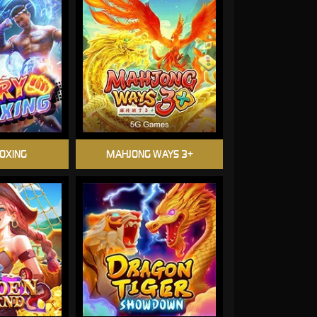
Gates of Olympus 1000
BOXING
MAHJONG WAYS 3+