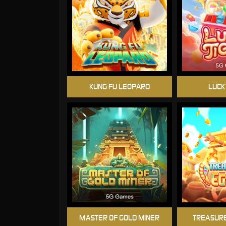
KUNG FU LEOPARD
LUCK
MASTER OF GOLD MINER
TREASURE