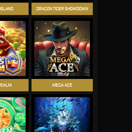
ISLAND
DRAGON TIGER SHOWDOWN
 REALM
MEGA ACE