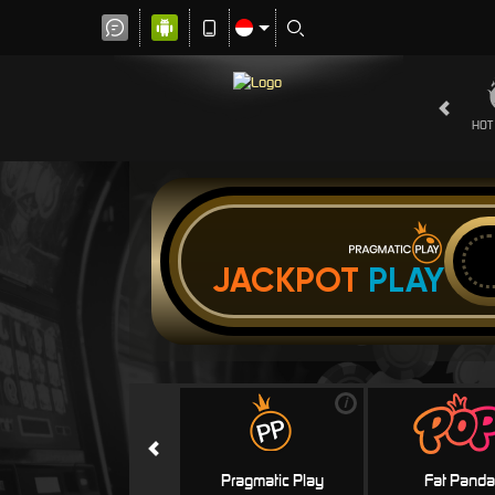
HOT
JACKPOT
PLAY
i
Pragmatic Play
Fat Pand