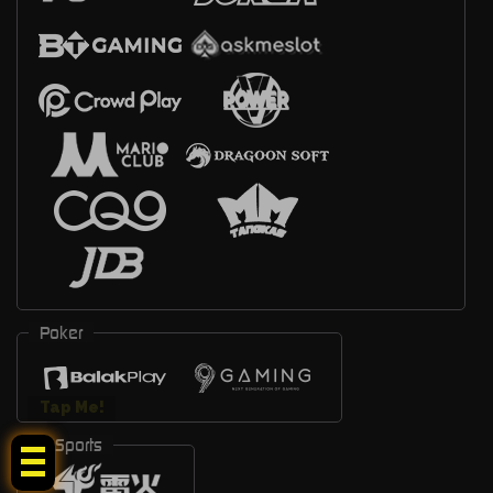
Poker
Tap Me!
E-Sports