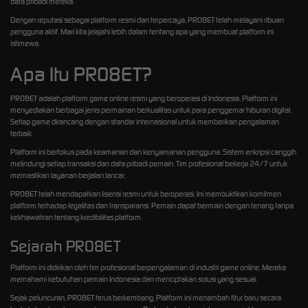
data pribadi mereka.
Dengan reputasi sebagai platform resmi dan terpercaya, PRO8ET telah melayani ribuan
pengguna aktif. Mari kita jelajahi lebih dalam tentang apa yang membuat platform ini
istimewa.
Apa Itu PRO8ET?
PRO8ET adalah platform game online resmi yang beroperasi di Indonesia. Platform ini
menyediakan berbagai jenis permainan berkualitas untuk para penggemar hiburan digital.
Setiap game dirancang dengan standar internasional untuk memberikan pengalaman
terbaik.
Platform ini berfokus pada keamanan dan kenyamanan pengguna. Sistem enkripsi canggih
melindungi setiap transaksi dan data pribadi pemain. Tim profesional bekerja 24/7 untuk
memastikan layanan berjalan lancar.
PRO8ET telah mendapatkan lisensi resmi untuk beroperasi. Ini membuktikan komitmen
platform terhadap legalitas dan transparansi. Pemain dapat bermain dengan tenang tanpa
kekhawatiran tentang kredibilitas platform.
Sejarah PRO8ET
Platform ini didirikan oleh tim profesional berpengalaman di industri game online. Mereka
memahami kebutuhan pemain Indonesia dan menciptakan solusi yang sesuai.
Sejak peluncuran, PRO8ET terus berkembang. Platform ini menambah fitur baru secara