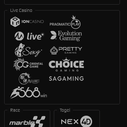
Live Casino
Race
Togel