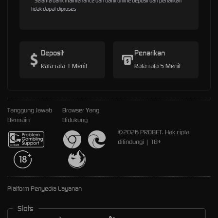
* Selama bank maintenance dan bank offline deposit dan penarikan
tidak dapat diproses
Deposit
Penarikan
Rata-rata 1 Menit
Rata-rata 5 Menit
Tanggung Jawab
Browser Yang
Bermain
Didukung
©2026 PRO8ET. Hak cipta
dilindungi | 18+
Platform Penyedia Layanan
Slots