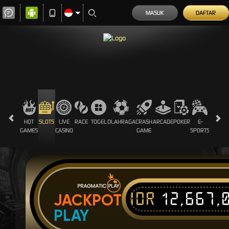
MASUK
DAFTAR
HOT
SLOTS
LIVE
RACE
TOGEL
OLAHRAGA
CRASH
ARCADE
POKER
E-
SABUN
GAMES
CASINO
GAME
SPORTS
AYAM
IDR
12,667,
JACKPOT
PLAY