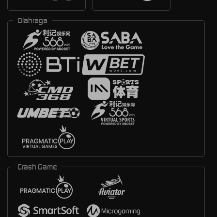
Olahraga
Crash Game