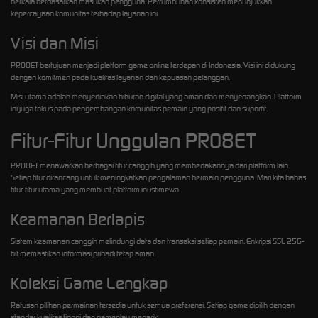
berkala berdasarkan masukan pengguna. Pertumbuhan konsisten menunjukkan
kepercayaan komunitas terhadap layanan ini.
Visi dan Misi
PRO8ET bertujuan menjadi platform game online terdepan di Indonesia. Visi ini didukung
dengan komitmen pada kualitas layanan dan kepuasan pelanggan.
Misi utama adalah menyediakan hiburan digital yang aman dan menyenangkan. Platform
ini juga fokus pada pengembangan komunitas pemain yang positif dan suportif.
Fitur-Fitur Unggulan PRO8ET
PRO8ET menawarkan berbagai fitur canggih yang membedakannya dari platform lain.
Setiap fitur dirancang untuk meningkatkan pengalaman bermain pengguna. Mari kita bahas
fitur-fitur utama yang membuat platform ini istimewa.
Keamanan Berlapis
Sistem keamanan canggih melindungi data dan transaksi setiap pemain. Enkripsi SSL 256-
bit memastikan informasi pribadi tetap aman.
Koleksi Game Lengkap
Ratusan pilihan permainan tersedia untuk semua preferensi. Setiap game dipilih dengan
standar kualitas tinggi dan gameplay menarik.