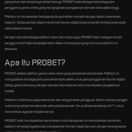
yang aman dan terpercaya setiap harinya. PRO8ET hadir sebagai solusi bagi para
penggemar game online yang menginginkan pengalaman bermain berkualitas tinggi.
Platform ini menawarkan berbagai jenis permainan menarik dengan sistem keamanan
terjamin. Setiap pemain dapat menikmati hiburan digital tanpa khawatir tentang keamanan
data pribadi mereka.
Dengan reputasi sebagai platform resmi dan terpercaya, PRO8ET telah melayani ribuan
pengguna aktif. Mari kita jelajahi lebih dalam tentang apa yang membuat platform ini
istimewa.
Apa Itu PRO8ET?
PRO8ET adalah platform game online resmi yang beroperasi di Indonesia. Platform ini
menyediakan berbagai jenis permainan berkualitas untuk para penggemar hiburan digital.
Setiap game dirancang dengan standar internasional untuk memberikan pengalaman
terbaik.
Platform ini berfokus pada keamanan dan kenyamanan pengguna. Sistem enkripsi canggih
melindungi setiap transaksi dan data pribadi pemain. Tim profesional bekerja 24/7 untuk
memastikan layanan berjalan lancar.
PRO8ET telah mendapatkan lisensi resmi untuk beroperasi. Ini membuktikan komitmen
platform terhadap legalitas dan transparansi. Pemain dapat bermain dengan tenang tanpa