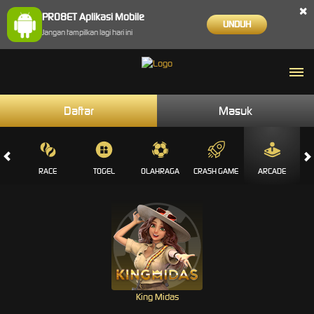
×
PRO8ET Aplikasi Mobile
UNDUH
Jangan tampilkan lagi hari ini
Daftar
Masuk
SINO
RACE
TOGEL
OLAHRAGA
CRASH GAME
ARCADE
King Midas