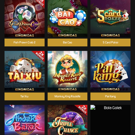
Fish Prawn Crab 2
Bai Cao
5 Card Poker
Tai Xiu
Monkey King Roulette
Pai Kang