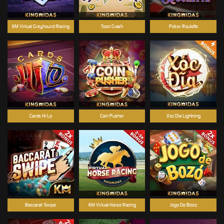
KM Virtual Greyhound Racing
Toon Crash
Poker Roulette
Cards Hi Lo
Coin Pusher
Xoc Dia Lightning
Baccarat: Swipe
KM Virtual Horse Racing
Jogo De Bozo