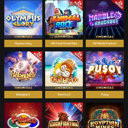
Olympus Glory
KM Virtual Animal Race
KM Marble Knockout
Belangkai 2
Thai Hi Lo 2
Pusoy