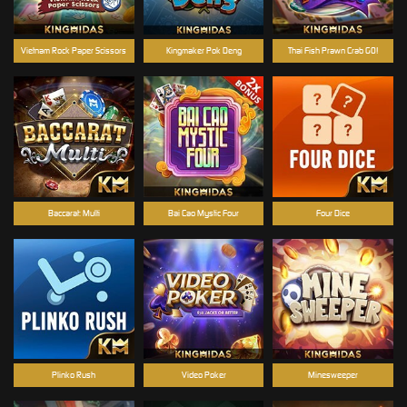
Vietnam Rock Paper Scissors
Kingmaker Pok Deng
Thai Fish Prawn Crab GO!
Baccarat: Multi
Bai Cao Mystic Four
Four Dice
Plinko Rush
Video Poker
Minesweeper