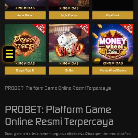
Andar Bahar
Triple Chance
Bola Golek
Dragon Tiger 2
Sic Bo
Money Wheel Deluxe
PRO8ET: Platform Game Online Resmi Terpercaya
PRO8ET: Platform Game
Online Resmi Terpercaya
Dunia game online terus berkembang pesat di Indonesia. Ribuan pemain mencari platform