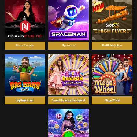
Nexus Lounge
Spaceman
Slot88 High Flyer
Big Bass Crash
Sweet Bonanza Candyland
Mega Wheel