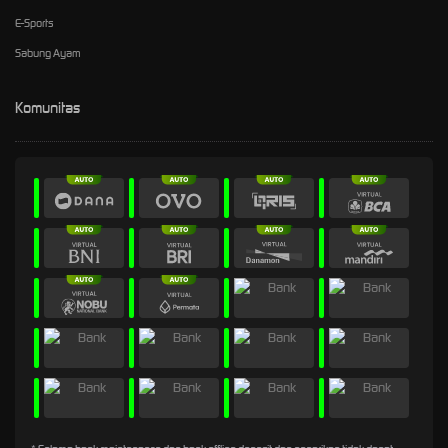
E-Sports
Sabung Ayam
Komunitas