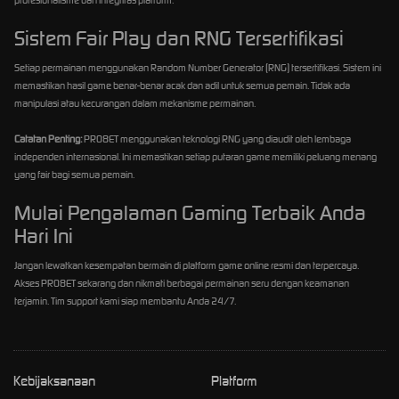
Sistem Fair Play dan RNG Tersertifikasi
Setiap permainan menggunakan Random Number Generator (RNG) tersertifikasi. Sistem ini
memastikan hasil game benar-benar acak dan adil untuk semua pemain. Tidak ada
manipulasi atau kecurangan dalam mekanisme permainan.
Catatan Penting:
PRO8ET menggunakan teknologi RNG yang diaudit oleh lembaga
independen internasional. Ini memastikan setiap putaran game memiliki peluang menang
yang fair bagi semua pemain.
Mulai Pengalaman Gaming Terbaik Anda
Hari Ini
Jangan lewatkan kesempatan bermain di platform game online resmi dan terpercaya.
Akses PRO8ET sekarang dan nikmati berbagai permainan seru dengan keamanan
terjamin. Tim support kami siap membantu Anda 24/7.
Kebijaksanaan
Platform