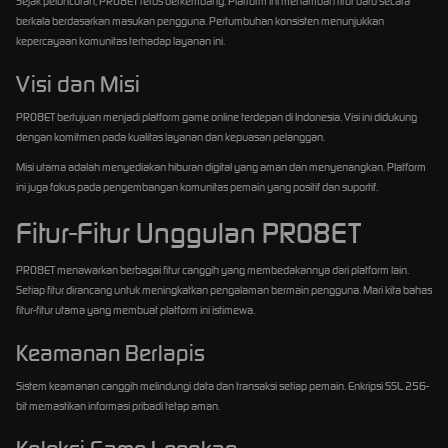
Sejak peluncuran, PRO8ET terus berkembang. Platform ini menambah fitur baru secara
berkala berdasarkan masukan pengguna. Pertumbuhan konsisten menunjukkan
kepercayaan komunitas terhadap layanan ini.
Visi dan Misi
PRO8ET bertujuan menjadi platform game online terdepan di Indonesia. Visi ini didukung
dengan komitmen pada kualitas layanan dan kepuasan pelanggan.
Misi utama adalah menyediakan hiburan digital yang aman dan menyenangkan. Platform
ini juga fokus pada pengembangan komunitas pemain yang positif dan suportif.
Fitur-Fitur Unggulan PRO8ET
PRO8ET menawarkan berbagai fitur canggih yang membedakannya dari platform lain.
Setiap fitur dirancang untuk meningkatkan pengalaman bermain pengguna. Mari kita bahas
fitur-fitur utama yang membuat platform ini istimewa.
Keamanan Berlapis
Sistem keamanan canggih melindungi data dan transaksi setiap pemain. Enkripsi SSL 256-
bit memastikan informasi pribadi tetap aman.