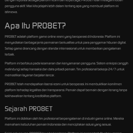
Dengan reputasi sebagai platform resmi dan terpercaya, PRO8ET telah melayani ribuan
pengguna aktif. Mari kita jelajahi lebih dalam tentang apa yang membuat platform ini
istimewa.
Apa Itu PRO8ET?
PRO8ET adalah platform game online resmi yang beroperasi di Indonesia. Platform ini
menyediakan berbagai jenis permainan berkualitas untuk para penggemar hiburan digital.
Setiap game dirancang dengan standar internasional untuk memberikan pengalaman
terbaik.
Platform ini berfokus pada keamanan dan kenyamanan pengguna. Sistem enkripsi canggih
melindungi setiap transaksi dan data pribadi pemain. Tim profesional bekerja 24/7 untuk
memastikan layanan berjalan lancar.
PRO8ET telah mendapatkan lisensi resmi untuk beroperasi. Ini membuktikan komitmen
platform terhadap legalitas dan transparansi. Pemain dapat bermain dengan tenang tanpa
kekhawatiran tentang kredibilitas platform.
Sejarah PRO8ET
Platform ini didirikan oleh tim profesional berpengalaman di industri game online. Mereka
memahami kebutuhan pemain Indonesia dan menciptakan solusi yang sesuai.