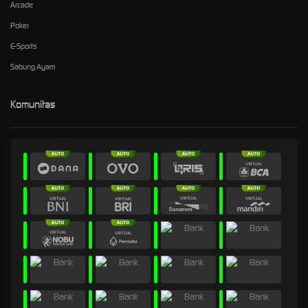
Arcade
Poker
E-Sports
Sabung Ayam
Komunitas