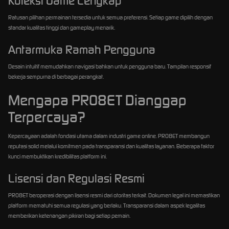
Koleksi Game Lengkap
Ratusan pilihan permainan tersedia untuk semua preferensi. Setiap game dipilih dengan
standar kualitas tinggi dan gameplay menarik.
Antarmuka Ramah Pengguna
Desain intuitif memudahkan navigasi bahkan untuk pengguna baru. Tampilan responsif
bekerja sempurna di berbagai perangkat.
Mengapa PRO8ET Dianggap
Terpercaya?
Kepercayaan adalah fondasi utama dalam industri game online. PRO8ET membangun
reputasi solid melalui komitmen pada transparansi dan kualitas layanan. Beberapa faktor
kunci membuktikan kredibilitas platform ini.
Lisensi dan Regulasi Resmi
PRO8ET beroperasi dengan lisensi resmi dari otoritas terkait. Dokumen legal ini memastikan
platform mematuhi semua regulasi yang berlaku. Transparansi dalam aspek legalitas
memberikan ketenangan pikiran bagi setiap pemain.