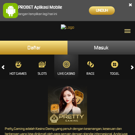
×
PRO8ET Aplikasi Mobile
UNDUH
Jangan tampilkan lagi hari ini
Daftar
Masuk
HOT GAMES
SLOTS
LIVE CASINO
RACE
TOGEL
OL
Pretty Gaming adalah Kasino Daring yang penuh dengan kesenangan, keseruan dan
tantangan yang bisa dinikmati oleh para pemain dengan standar internasional. Anda juga