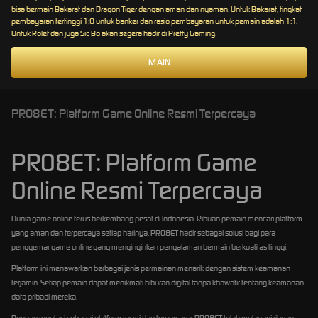
bisa bermain Bakarat dan Dragon Tiger dengan aman dan nyaman. Untuk Bakarat, tingkat
pembayaran tertinggi 1:0 untuk banker dan rasio pembayaran untuk pemain adalah 1:1.
Untuk Rolet dan juga Sic Bo akan segera hadir di Pretty Gaming.
MAIN
PRO8ET: Platform Game Online Resmi Terpercaya
PRO8ET: Platform Game
Online Resmi Terpercaya
Dunia game online terus berkembang pesat di Indonesia. Ribuan pemain mencari platform
yang aman dan terpercaya setiap harinya. PRO8ET hadir sebagai solusi bagi para
penggemar game online yang menginginkan pengalaman bermain berkualitas tinggi.
Platform ini menawarkan berbagai jenis permainan menarik dengan sistem keamanan
terjamin. Setiap pemain dapat menikmati hiburan digital tanpa khawatir tentang keamanan
data pribadi mereka.