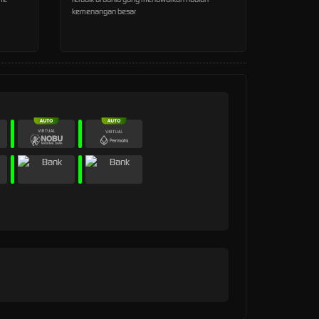
kemenangan besar