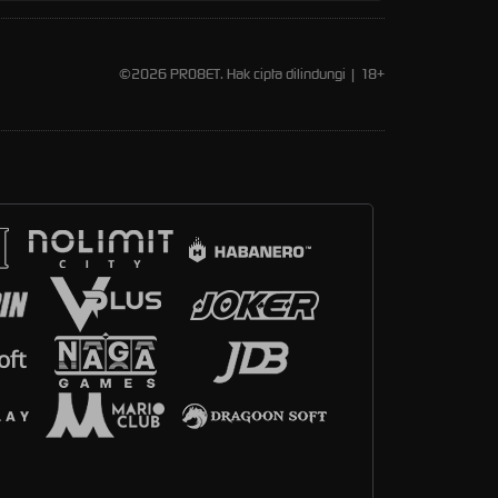
©2026 PRO8ET. Hak cipta dilindungi | 18+