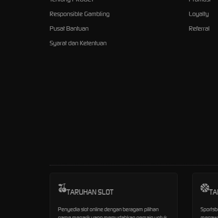
Responsible Gambling
Loyalty
Pusat Bantuan
Referral
Syarat dan Ketentuan
TARUHAN SLOT
TA
Penyedia slot online dengan beragam pilihan
Sportsb
game menarik yang memudahkan pemain untuk
menawar