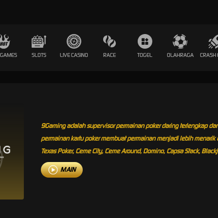
 GAMES
SLOTS
LIVE CASINO
RACE
TOGEL
OLAHRAGA
CRASH
9Gaming adalah supervisor permainan poker daring terlengkap dan 
permainan kartu poker membuat permainan menjadi lebih menarik 
Texas Poker, Ceme City, Ceme Around, Domino, Capsa Stack, Blac
MAIN