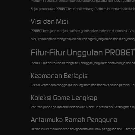
Platform ini didirikan oleh tim profesional berpengalaman di industri gam
Sejak peluncuran, PRO8ET terus berkembang. Platform ini menambah fitur
Visi dan Misi
PRO8ET bertujuan menjadi platform game online terdepan di Indonesia. Vi
Misi utama adalah menyediakan hiburan digital yang aman dan menyenangka
Fitur-Fitur Unggulan PRO8ET
PRO8ET menawarkan berbagai fitur canggih yang membedakannya dari platfor
Keamanan Berlapis
Sistem keamanan canggih melindungi data dan transaksi setiap pemain. Enk
Koleksi Game Lengkap
Ratusan pilihan permainan tersedia untuk semua preferensi. Setiap game dip
Antarmuka Ramah Pengguna
Desain intuitif memudahkan navigasi bahkan untuk pengguna baru. Tampilan