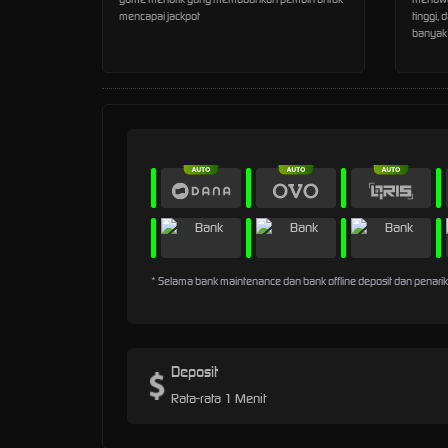
mencapai jackpot
tinggi,
banyak 
* Selama bank maintenance dan bank offline deposit dan penarik
Deposit
Rata-rata 1 Menit