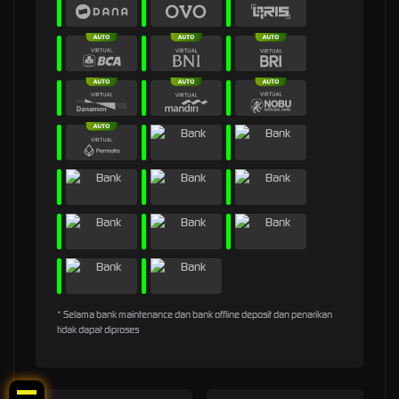
* Selama bank maintenance dan bank offline deposit dan penarikan
tidak dapat diproses
Tap Me!