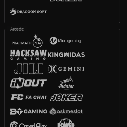
Arcade