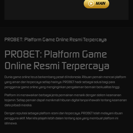
MAIN
PRO8ET: Platform Game Online Resmi Terpercaya
PRO8ET: Platform Game
Online Resmi Terpercaya
Dunia game online terus berkembang pesat di Indonesia. Ribuan pemain mencari platform
yang aman dan terpercaya setiap harinya. PRO8ET hadir sebagai solusi bagi para
penggemar game online yang menginginkan pengalaman bermain berkualitas tinggi.
Platform ini menawarkan berbagai jenis permainan menarik dengan sistem keamanan
terjamin. Setiap pemain dapat menikmati hiburan digital tanpa khawatir tentang keamanan
data pribadi mereka.
Dengan reputasi sebagai platform resmi dan terpercaya, PRO8ET telah melayani ribuan
pengguna aktif. Mari kita jelajahi lebih dalam tentang apa yang membuat platform ini
istimewa.