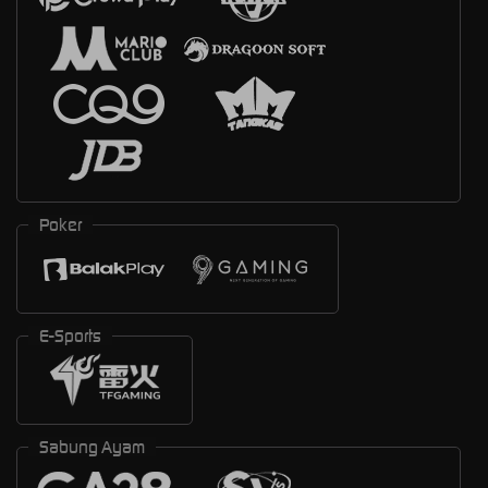
Poker
E-Sports
Sabung Ayam