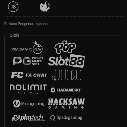
Platform Penyedia Layanan
Slots