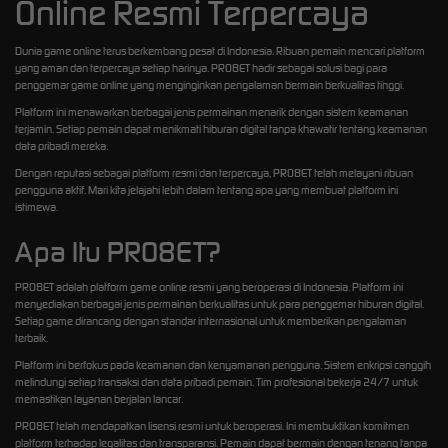
Online Resmi Terpercaya
Dunia game online terus berkembang pesat di Indonesia. Ribuan pemain mencari platform
yang aman dan terpercaya setiap harinya. PRO8ET hadir sebagai solusi bagi para
penggemar game online yang menginginkan pengalaman bermain berkualitas tinggi.
Platform ini menawarkan berbagai jenis permainan menarik dengan sistem keamanan
terjamin. Setiap pemain dapat menikmati hiburan digital tanpa khawatir tentang keamanan
data pribadi mereka.
Dengan reputasi sebagai platform resmi dan terpercaya, PRO8ET telah melayani ribuan
pengguna aktif. Mari kita jelajahi lebih dalam tentang apa yang membuat platform ini
istimewa.
Apa Itu PRO8ET?
PRO8ET adalah platform game online resmi yang beroperasi di Indonesia. Platform ini
menyediakan berbagai jenis permainan berkualitas untuk para penggemar hiburan digital.
Setiap game dirancang dengan standar internasional untuk memberikan pengalaman
terbaik.
Platform ini berfokus pada keamanan dan kenyamanan pengguna. Sistem enkripsi canggih
melindungi setiap transaksi dan data pribadi pemain. Tim profesional bekerja 24/7 untuk
memastikan layanan berjalan lancar.
PRO8ET telah mendapatkan lisensi resmi untuk beroperasi. Ini membuktikan komitmen
platform terhadap legalitas dan transparansi. Pemain dapat bermain dengan tenang tanpa