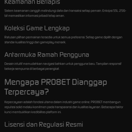
Keamanan Berlapis
Sistem keamanan canggih melindungi data dan transaksi setiap pemain. Enkripsi SSL 256-
bit memastikan informasi pribadi tetap aman.
Koleksi Game Lengkap
Ratusan pilihan permainan tersedia untuk semua preferensi. Setiap game dipilih dengan
standar kualitas tinggi dan gameplay menarik.
Antarmuka Ramah Pengguna
Desain intuitif memudahkan navigasi bahkan untuk pengguna baru. Tampilan responsif
bekerja sempurna di berbagai perangkat.
Mengapa PRO8ET Dianggap
Terpercaya?
Kepercayaan adalah fondasi utama dalam industri game online. PRO8ET membangun
reputasi solid melalui komitmen pada transparansi dan kualitas layanan. Beberapa faktor
kunci membuktikan kredibilitas platform ini.
Lisensi dan Regulasi Resmi