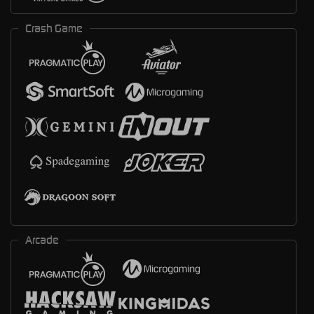
Crash Game
Arcade