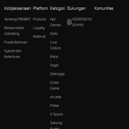
Kebijaksanaan
Platform
Kategori
Dukungan
Komunitas
Tentang PRO8ET
Promosi
Hot
+62859219
Games
32449
Responsible
Loyalty
Gambling
Slots
Referral
Pusat Bantuan
Live
Casino
Syarat dan
Ketentuan
Race
Togel
Olahraga
Crash
Game
Arcade
Poker
E-Sports
Sabung
Ayam