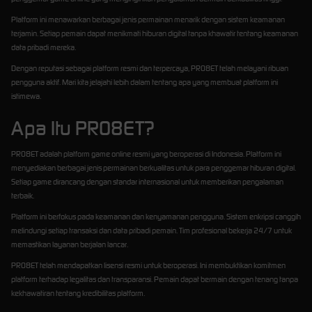
Platform ini menawarkan berbagai jenis permainan menarik dengan sistem keamanan
terjamin. Setiap pemain dapat menikmati hiburan digital tanpa khawatir tentang keamanan
data pribadi mereka.
Dengan reputasi sebagai platform resmi dan terpercaya, PRO8ET telah melayani ribuan
pengguna aktif. Mari kita jelajahi lebih dalam tentang apa yang membuat platform ini
istimewa.
Apa Itu PRO8ET?
PRO8ET adalah platform game online resmi yang beroperasi di Indonesia. Platform ini
menyediakan berbagai jenis permainan berkualitas untuk para penggemar hiburan digital.
Setiap game dirancang dengan standar internasional untuk memberikan pengalaman
terbaik.
Platform ini berfokus pada keamanan dan kenyamanan pengguna. Sistem enkripsi canggih
melindungi setiap transaksi dan data pribadi pemain. Tim profesional bekerja 24/7 untuk
memastikan layanan berjalan lancar.
PRO8ET telah mendapatkan lisensi resmi untuk beroperasi. Ini membuktikan komitmen
platform terhadap legalitas dan transparansi. Pemain dapat bermain dengan tenang tanpa
kekhawatiran tentang kredibilitas platform.