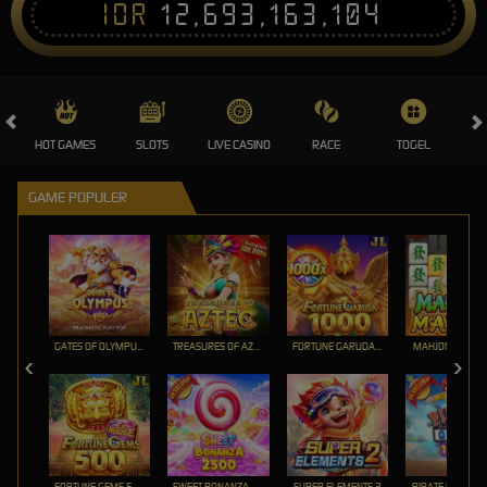
IDR
12,693,163,104
HOT GAMES
SLOTS
LIVE CASINO
RACE
TOGEL
OL
GAME POPULER
GATES OF OLYMPUS POP
TREASURES OF AZTEC
FORTUNE GARUDA 1000
MAHJONG MAX
FORTUNE GEMS 500
SWEET BONANZA 2500
SUPER ELEMENTS 2
PIRATE QUEST 1