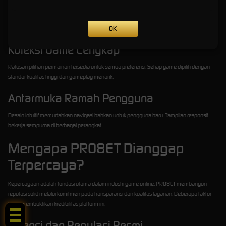
Keamanan Berlapis
Sistem keamanan canggih melindungi data dan transaksi setiap pemain. Enkripsi SSL 256-
OK
bit memastikan informasi pribadi tetap aman.
Koleksi Game Lengkap
Ratusan pilihan permainan tersedia untuk semua preferensi. Setiap game dipilih dengan
standar kualitas tinggi dan gameplay menarik.
Antarmuka Ramah Pengguna
Desain intuitif memudahkan navigasi bahkan untuk pengguna baru. Tampilan responsif
bekerja sempurna di berbagai perangkat.
Mengapa PRO8ET Dianggap
Terpercaya?
Kepercayaan adalah fondasi utama dalam industri game online. PRO8ET membangun
Tap Me!
reputasi solid melalui komitmen pada transparansi dan kualitas layanan. Beberapa faktor
kunci membuktikan kredibilitas platform ini.
Lisensi dan Regulasi Resmi