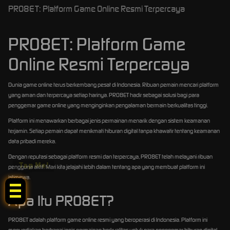
PRO8ET: Platform Game Online Resmi Terpercaya
PRO8ET: Platform Game
Online Resmi Terpercaya
Dunia game online terus berkembang pesat di Indonesia. Ribuan pemain mencari platform
yang aman dan terpercaya setiap harinya. PRO8ET hadir sebagai solusi bagi para
penggemar game online yang menginginkan pengalaman bermain berkualitas tinggi.
Platform ini menawarkan berbagai jenis permainan menarik dengan sistem keamanan
terjamin. Setiap pemain dapat menikmati hiburan digital tanpa khawatir tentang keamanan
data pribadi mereka.
Dengan reputasi sebagai platform resmi dan terpercaya, PRO8ET telah melayani ribuan
Tap Me!
pengguna aktif. Mari kita jelajahi lebih dalam tentang apa yang membuat platform ini
istimewa.
Apa Itu PRO8ET?
PRO8ET adalah platform game online resmi yang beroperasi di Indonesia. Platform ini
menyediakan berbagai jenis permainan berkualitas untuk para penggemar hiburan digital.