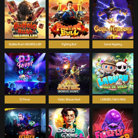
Buffalo Rush HIGHROLLER
Fighting Bull
Genie Mystery
DJ Fever
Aztec: Bonus Hunt
LABUBU: Fall In Wild