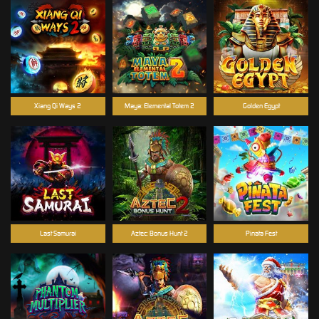
Xiang Qi Ways 2
Maya: Elemental Totem 2
Golden Egypt
Last Samurai
Aztec: Bonus Hunt 2
Pinata Fest