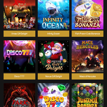
Xmas Gift Delight
Infinity Ocean
Fish Prawn Crab Bonanza
Disco 777
Nexus Gift Delight
Mace of Hercules