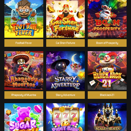
Football Fever
Cai Shen Fortune
Boom of Prosperity
Rhapsody of Muertos
Starry Adventure
BlackJack21