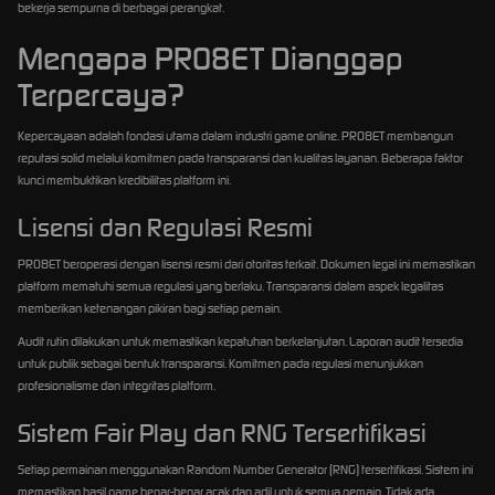
bekerja sempurna di berbagai perangkat.
Mengapa PRO8ET Dianggap
Terpercaya?
Kepercayaan adalah fondasi utama dalam industri game online. PRO8ET membangun
reputasi solid melalui komitmen pada transparansi dan kualitas layanan. Beberapa faktor
kunci membuktikan kredibilitas platform ini.
Lisensi dan Regulasi Resmi
PRO8ET beroperasi dengan lisensi resmi dari otoritas terkait. Dokumen legal ini memastikan
platform mematuhi semua regulasi yang berlaku. Transparansi dalam aspek legalitas
memberikan ketenangan pikiran bagi setiap pemain.
Audit rutin dilakukan untuk memastikan kepatuhan berkelanjutan. Laporan audit tersedia
untuk publik sebagai bentuk transparansi. Komitmen pada regulasi menunjukkan
profesionalisme dan integritas platform.
Sistem Fair Play dan RNG Tersertifikasi
Setiap permainan menggunakan Random Number Generator (RNG) tersertifikasi. Sistem ini
memastikan hasil game benar-benar acak dan adil untuk semua pemain. Tidak ada