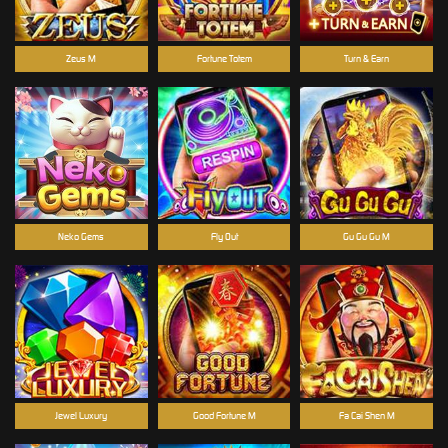
Zeus M
Fortune Totem
Turn & Earn
Neko Gems
Fly Out
Gu Gu Gu M
Jewel Luxury
Good Fortune M
Fa Cai Shen M