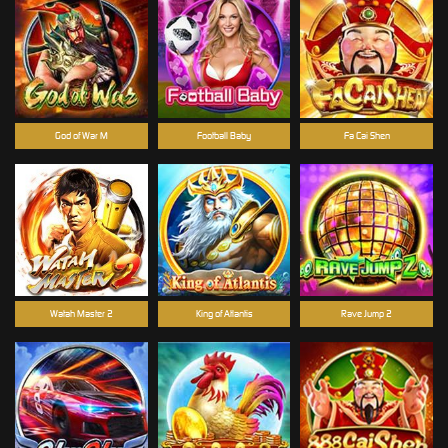
God of War M
Football Baby
Fa Cai Shen
Watah Master 2
King of Atlantis
Rave Jump 2