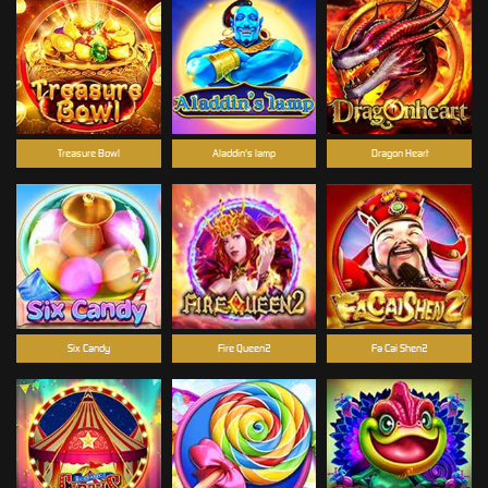
Treasure Bowl
Aladdin's lamp
Dragon Heart
Six Candy
Fire Queen2
Fa Cai Shen2