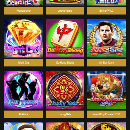
Wonderland
Lucky Tigers
Striker WILD
Night City
Da Hong Zhong
All Star Team
All Wilds
Lucky Bats
World Cup Russia 2018