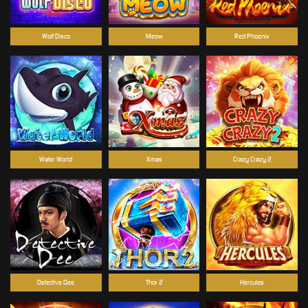
Wolf Disco
Meow
Red Phoenix
Water World
Xmas
Crazy Crazy 2
Detective Dee
Thor 2
Hercules