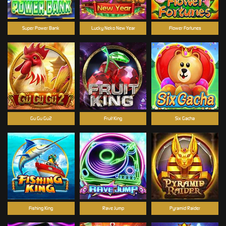
Super Power Bank
Lucky Neko New Year
Flower Fortunes
Gu Gu Gu2
Fruit King
Six Gacha
Fishing King
Rave Jump
Pyramid Raider