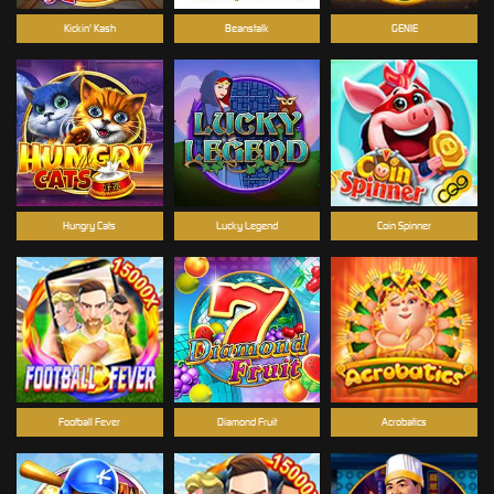
Kickin' Kash
Beanstalk
GENIE
Hungry Cats
Lucky Legend
Coin Spinner
Football Fever
Diamond Fruit
Acrobatics