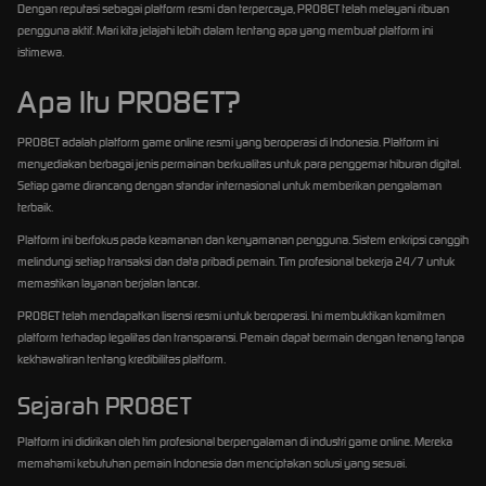
Dengan reputasi sebagai platform resmi dan terpercaya, PRO8ET telah melayani ribuan
pengguna aktif. Mari kita jelajahi lebih dalam tentang apa yang membuat platform ini
istimewa.
Apa Itu PRO8ET?
PRO8ET adalah platform game online resmi yang beroperasi di Indonesia. Platform ini
menyediakan berbagai jenis permainan berkualitas untuk para penggemar hiburan digital.
Setiap game dirancang dengan standar internasional untuk memberikan pengalaman
terbaik.
Platform ini berfokus pada keamanan dan kenyamanan pengguna. Sistem enkripsi canggih
melindungi setiap transaksi dan data pribadi pemain. Tim profesional bekerja 24/7 untuk
memastikan layanan berjalan lancar.
PRO8ET telah mendapatkan lisensi resmi untuk beroperasi. Ini membuktikan komitmen
platform terhadap legalitas dan transparansi. Pemain dapat bermain dengan tenang tanpa
kekhawatiran tentang kredibilitas platform.
Sejarah PRO8ET
Platform ini didirikan oleh tim profesional berpengalaman di industri game online. Mereka
memahami kebutuhan pemain Indonesia dan menciptakan solusi yang sesuai.