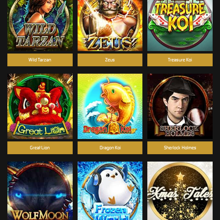
Wild Tarzan
Zeus
Treasure Koi
Great Lion
Dragon Koi
Sherlock Holmes