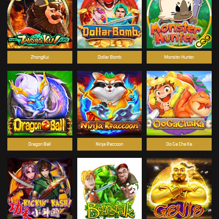
ZhongKui
Dollar Bomb
Monster Hunter
Dragon Ball
Ninja Raccoon
Oo Ga Cha Ka