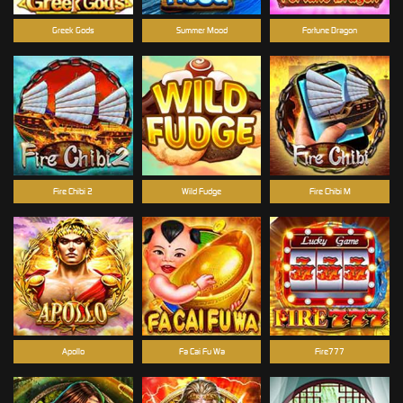
Greek Gods
Summer Mood
Fortune Dragon
Fire Chibi 2
Wild Fudge
Fire Chibi M
Apollo
Fa Cai Fu Wa
Fire777