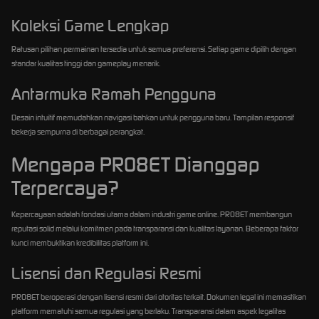
Koleksi Game Lengkap
Ratusan pilihan permainan tersedia untuk semua preferensi. Setiap game dipilih dengan
standar kualitas tinggi dan gameplay menarik.
Antarmuka Ramah Pengguna
Desain intuitif memudahkan navigasi bahkan untuk pengguna baru. Tampilan responsif
bekerja sempurna di berbagai perangkat.
Mengapa PRO8ET Dianggap
Terpercaya?
Kepercayaan adalah fondasi utama dalam industri game online. PRO8ET membangun
reputasi solid melalui komitmen pada transparansi dan kualitas layanan. Beberapa faktor
kunci membuktikan kredibilitas platform ini.
Lisensi dan Regulasi Resmi
PRO8ET beroperasi dengan lisensi resmi dari otoritas terkait. Dokumen legal ini memastikan
platform mematuhi semua regulasi yang berlaku. Transparansi dalam aspek legalitas