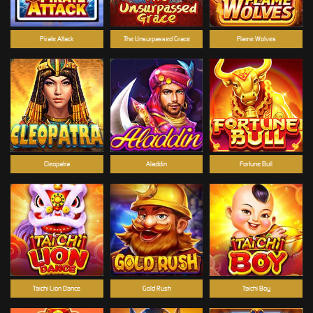
Pirate Attack
The Unsurpassed Grace
Flame Wolves
Cleopatra
Aladdin
Fortune Bull
Taichi Lion Dance
Gold Rush
Taichi Boy