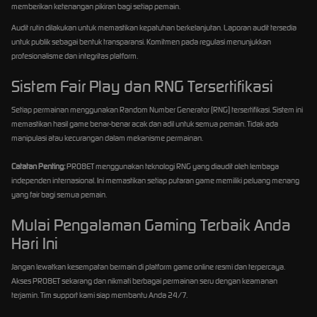
memberikan ketenangan pikiran bagi setiap pemain.
Audit rutin dilakukan untuk memastikan kepatuhan berkelanjutan. Laporan audit tersedia
untuk publik sebagai bentuk transparansi. Komitmen pada regulasi menunjukkan
profesionalisme dan integritas platform.
Sistem Fair Play dan RNG Tersertifikasi
Setiap permainan menggunakan Random Number Generator (RNG) tersertifikasi. Sistem ini
memastikan hasil game benar-benar acak dan adil untuk semua pemain. Tidak ada
manipulasi atau kecurangan dalam mekanisme permainan.
Catatan Penting:
PRO8ET menggunakan teknologi RNG yang diaudit oleh lembaga
independen internasional. Ini memastikan setiap putaran game memiliki peluang menang
yang fair bagi semua pemain.
Mulai Pengalaman Gaming Terbaik Anda
Hari Ini
Jangan lewatkan kesempatan bermain di platform game online resmi dan terpercaya.
Akses PRO8ET sekarang dan nikmati berbagai permainan seru dengan keamanan
terjamin. Tim support kami siap membantu Anda 24/7.