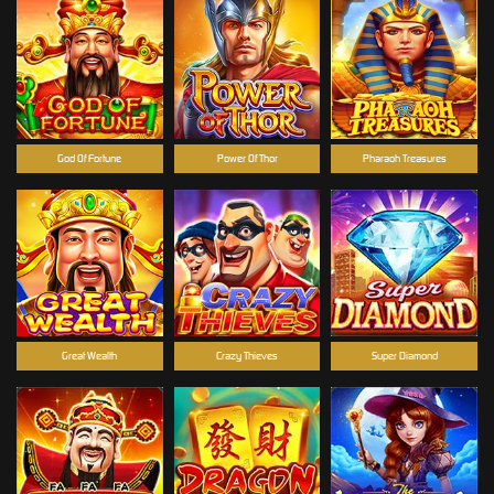
God Of Fortune
Power Of Thor
Pharaoh Treasures
Great Wealth
Crazy Thieves
Super Diamond