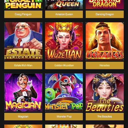
Crazy Penguin
Amazon Queen
Dancing Dragon
Estate Rich Man
Golden Wuzetian
Heracles
Magician
Monster Pop
The Beauties