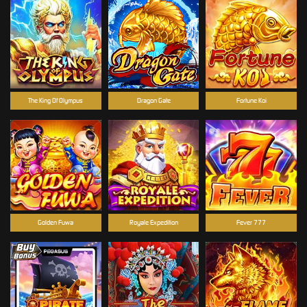
The King Of Olympus
Dragon Gate
Fortune Koi
Golden Fuwa
Royale Expedition
Fever 777