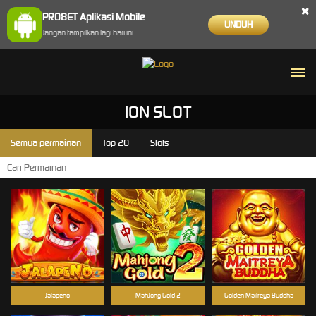
×
PRO8ET Aplikasi Mobile
UNDUH
Jangan tampilkan lagi hari ini
ION SLOT
Semua permainan
Top 20
Slots
Jalapeno
MahJong Gold 2
Golden Maitreya Buddha