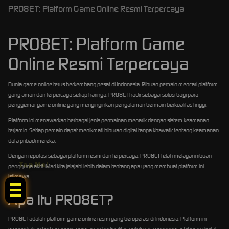
PRO8ET: Platform Game Online Resmi Terpercaya
PRO8ET: Platform Game
Online Resmi Terpercaya
Dunia game online terus berkembang pesat di Indonesia. Ribuan pemain mencari platform
yang aman dan terpercaya setiap harinya. PRO8ET hadir sebagai solusi bagi para
penggemar game online yang menginginkan pengalaman bermain berkualitas tinggi.
Platform ini menawarkan berbagai jenis permainan menarik dengan sistem keamanan
terjamin. Setiap pemain dapat menikmati hiburan digital tanpa khawatir tentang keamanan
data pribadi mereka.
Dengan reputasi sebagai platform resmi dan terpercaya, PRO8ET telah melayani ribuan
Tap Me!
pengguna aktif. Mari kita jelajahi lebih dalam tentang apa yang membuat platform ini
istimewa.
Apa Itu PRO8ET?
PRO8ET adalah platform game online resmi yang beroperasi di Indonesia. Platform ini
menyediakan berbagai jenis permainan berkualitas untuk para penggemar hiburan digital.