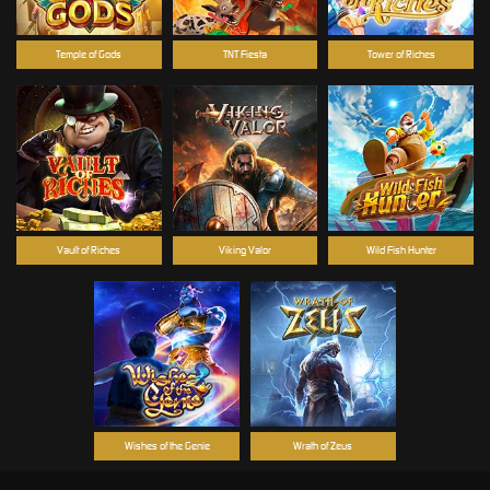
Temple of Gods
TNT Fiesta
Tower of Riches
Vault of Riches
Viking Valor
Wild Fish Hunter
Wishes of the Genie
Wrath of Zeus