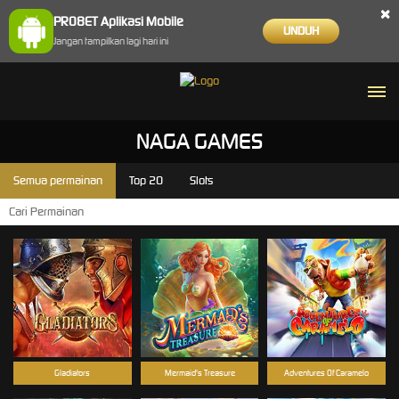
×
PRO8ET Aplikasi Mobile
UNDUH
Jangan tampilkan lagi hari ini
NAGA GAMES
Semua permainan
Top 20
Slots
Gladiators
Mermaid's Treasure
Adventures Of Caramelo