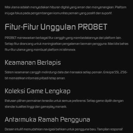
Misi utama adalah menyediakan hiburan digital yang aman dan menyenangkan. Platform
ini juga fokus pada pengembangan komunitas pemain yang positif dan suportif.
Fitur-Fitur Unggulan PRO8ET
PRO8ET menawarkan berbagai fitur canggih yang membedakannya dari platform lain.
Setiap fitur dirancang untuk meningkatkan pengalaman bermain pengguna. Mari kita bahas
fitur-fitur utama yang membuat platform ini istimewa.
Keamanan Berlapis
Sistem keamanan canggih melindungi data dan transaksi setiap pemain. Enkripsi SSL 256-
bit memastikan informasi pribadi tetap aman.
Koleksi Game Lengkap
Ratusan pilihan permainan tersedia untuk semua preferensi. Setiap game dipilih dengan
standar kualitas tinggi dan gameplay menarik.
Antarmuka Ramah Pengguna
Desain intuitif memudahkan navigasi bahkan untuk pengguna baru. Tampilan responsif