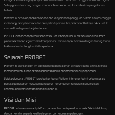
Setiap game dirancang dengan standar internasional untuk memberikan pengalaman
terbaik.
Platform ini berfokus pada keamanan dan kenyamanan pengguna. Sistem enkripsi canggih
melindungi setiap transaksi dan data pribadi pemain. Tim profesional bekerja 24/7 untuk
memastikan layanan berjalan lancar.
PRO8ET telah mendapatkan lisensi resmi untuk beroperasi. Ini membuktikan komitmen
platform terhadap legalitas dan transparansi. Pemain dapat bermain dengan tenang tanpa
kekhawatiran tentang kredibilitas platform.
Sejarah PRO8ET
Platform ini didirikan oleh tim profesional berpengalaman di industri game online. Mereka
memahami kebutuhan pemain Indonesia dan menciptakan solusi yang sesuai.
Sejak peluncuran, PRO8ET terus berkembang. Platform ini menambah fitur baru secara
berkala berdasarkan masukan pengguna. Pertumbuhan konsisten menunjukkan
kepercayaan komunitas terhadap layanan ini.
Visi dan Misi
PRO8ET bertujuan menjadi platform game online terdepan di Indonesia. Visi ini didukung
dengan komitmen pada kualitas layanan dan kepuasan pelanggan.