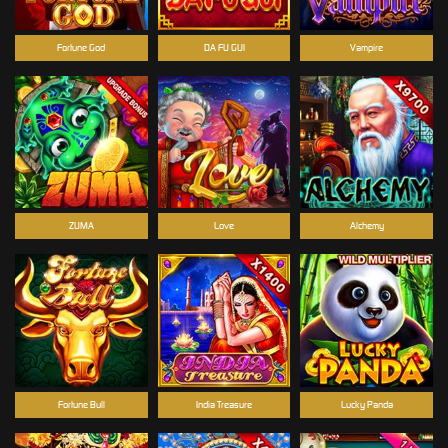
Fortune God
DA FU GUI
Vampire
ZUMA
Love
Alchemy
Fortune Bull
India Treasure
Lucky Panda