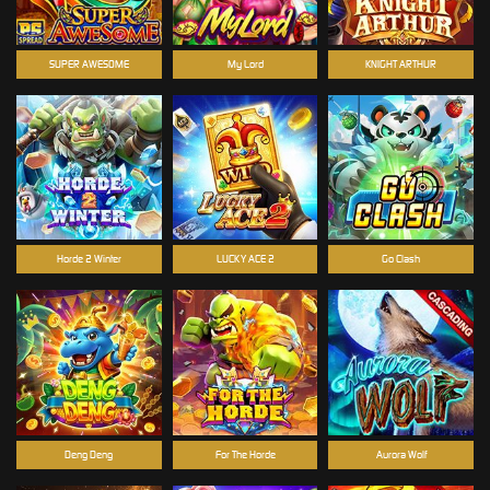
SUPER AWESOME
My Lord
KNIGHT ARTHUR
Horde 2 Winter
LUCKY ACE 2
Go Clash
Deng Deng
For The Horde
Aurora Wolf