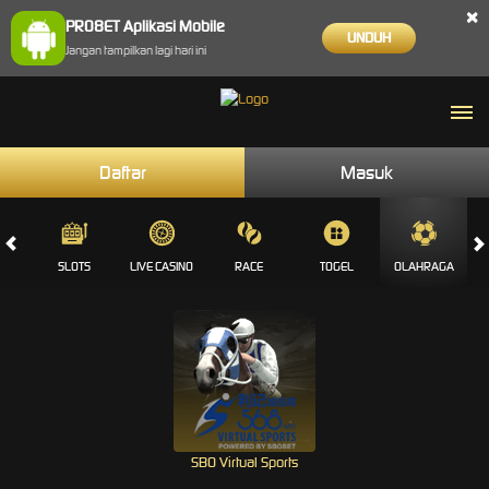
×
PRO8ET Aplikasi Mobile
UNDUH
Jangan tampilkan lagi hari ini
Daftar
Masuk
MES
SLOTS
LIVE CASINO
RACE
TOGEL
OLAHRAGA
C
SBO Virtual Sports