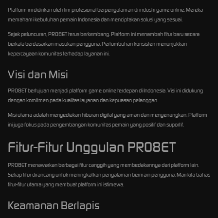
Platform ini didirikan oleh tim profesional berpengalaman di industri game online. Mereka
memahami kebutuhan pemain Indonesia dan menciptakan solusi yang sesuai.
Sejak peluncuran, PRO8ET terus berkembang. Platform ini menambah fitur baru secara
berkala berdasarkan masukan pengguna. Pertumbuhan konsisten menunjukkan
kepercayaan komunitas terhadap layanan ini.
Visi dan Misi
PRO8ET bertujuan menjadi platform game online terdepan di Indonesia. Visi ini didukung
dengan komitmen pada kualitas layanan dan kepuasan pelanggan.
Misi utama adalah menyediakan hiburan digital yang aman dan menyenangkan. Platform
ini juga fokus pada pengembangan komunitas pemain yang positif dan suportif.
Fitur-Fitur Unggulan PRO8ET
PRO8ET menawarkan berbagai fitur canggih yang membedakannya dari platform lain.
Setiap fitur dirancang untuk meningkatkan pengalaman bermain pengguna. Mari kita bahas
fitur-fitur utama yang membuat platform ini istimewa.
Keamanan Berlapis