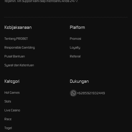
terjamin. Tim support kami siap membantu Anda 24/7.
Kebijaksanaan
Platform
Tentang PRO8ET
Promosi
Responsible Gambling
Loyalty
Pusat Bantuan
Referral
Syarat dan Ketentuan
Kategori
Dukungan
Hot Games
+6285921932449
Slots
Live Casino
Race
Togel