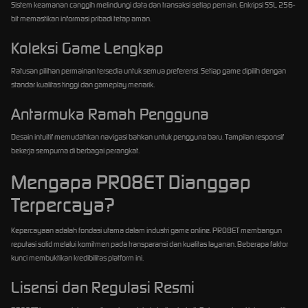
Sistem keamanan canggih melindungi data dan transaksi setiap pemain. Enkripsi SSL 256-
bit memastikan informasi pribadi tetap aman.
Koleksi Game Lengkap
Ratusan pilihan permainan tersedia untuk semua preferensi. Setiap game dipilih dengan
standar kualitas tinggi dan gameplay menarik.
Antarmuka Ramah Pengguna
Desain intuitif memudahkan navigasi bahkan untuk pengguna baru. Tampilan responsif
bekerja sempurna di berbagai perangkat.
Mengapa PRO8ET Dianggap
Terpercaya?
Kepercayaan adalah fondasi utama dalam industri game online. PRO8ET membangun
reputasi solid melalui komitmen pada transparansi dan kualitas layanan. Beberapa faktor
kunci membuktikan kredibilitas platform ini.
Lisensi dan Regulasi Resmi