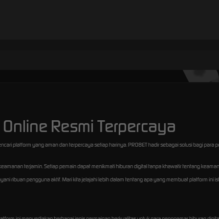
Online Resmi Terpercaya
encari platform yang aman dan terpercaya setiap harinya. PRO8ET hadir sebagai solusi bagi p
eamanan terjamin. Setiap pemain dapat menikmati hiburan digital tanpa khawatir tentang keaman
ni ribuan pengguna aktif. Mari kita jelajahi lebih dalam tentang apa yang membuat platform ini i
latform ini menyediakan berbagai jenis permainan berkualitas untuk para penggemar hiburan digit