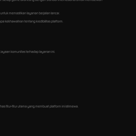
 untuk memastikan layanan berjalan lancar.
a kekhawatiran tentang kredibilitas platform.
ayaan komunitas terhadap layanan ini.
 fitur-fitur utama yang membuat platform ini istimewa.