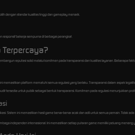
ilih dengan standar kualitas tinggi dan gameplay menarik.
 responsif bekerja sempurna di berbagai perangkat.
 Terpercaya?
ngun reputasi solid melalui komitmen pada transparansi dan kualitas layanan. Beberapa faktor k
al ini memastikan platform mematuhi semua regulasi yang berlaku. Transparansi dalam aspek legali
dit tersedia untuk publik sebagai bentuk transparansi. Komitmen pada regulasi menunjukkan profe
asi
asi. Sistem ini memastikan hasil game benar-benar acak dan adil untuk semua pemain. Tidak a
baga independen internasional. Ini memastikan setiap putaran game memiliki peluang menang y