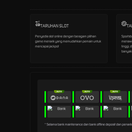
TARUHAN SLOT
TA
Penyedia slot online dengan beragam pilihan
Sportsb
game menarik yang memudahkan pemain untuk
menawar
mencapai jackpot
tinggi,
banyak 
* Selama bank maintenance dan bank offline deposit dan penarik