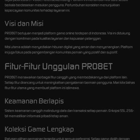
berkala berdasarkan masukan pengguna. Pertumbuhan konsisten menunjukkan
kepercayaan komunitas terhadap layanan ini.
Visi dan Misi
PRO8ET bertujuan menjadi platform game online terdepan di Indonesia. Visi ini didukung
dengan komitmen pada kualitas layanan dan kepuasan pelanggan.
Misi utama adalah menyediakan hiburan digital yang aman dan menyenangkan. Platform
ini juga fokus pada pengembangan komunitas pemain yang positif dan suportif.
Fitur-Fitur Unggulan PRO8ET
PRO8ET menawarkan berbagai fitur canggih yang membedakannya dari platform lain.
Setiap fitur dirancang untuk meningkatkan pengalaman bermain pengguna. Mari kita bahas
fitur-fitur utama yang membuat platform ini istimewa.
Keamanan Berlapis
Sistem keamanan canggih melindungi data dan transaksi setiap pemain. Enkripsi SSL 256-
bit memastikan informasi pribadi tetap aman.
Koleksi Game Lengkap
Ratusan pilihan permainan tersedia untuk semua preferensi. Setiap game dipilih dengan