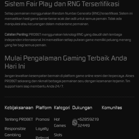
Sistem Fair Play dan RNG Tersertifikasi
Setiap permainan menggunakan Random Number Generator (RNG) tersertifikasi. Sistem ini
memastikan hasil game benar-benar acak dan adil untuk semua pemain. Tidak ada
manipulasi atau kecurangan dalam mekanisme permainan.
Catatan Penting:
PRO8ET menggunakan teknologi RNG yang diaudit oleh lembaga
independen internasional. Ini memastikan setiap putaran game memiliki peluang menang
yang fair bagi semua pemain.
Mulai Pengalaman Gaming Terbaik Anda
Hari Ini
Jangan lewatkan kesempatan bermain di platform game online resmi dan terpercaya. Akses
PRO8ET sekarang dan nikmati berbagai permainan seru dengan keamanan terjamin. Tim
support kami siap membantu Anda 24/7.
Kebijaksanaan
Platform
Kategori
Dukungan
Komunitas
Tentang PRO8ET
Promosi
Hot
+62859219
Games
32449
Responsible
Loyalty
Gambling
Slots
Referral