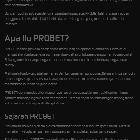
data pribadi mereka.
Dengan reputasi sebagai platform resmi dan terpercaya, PRO8ET telah melayani ribuan
pengguna aktif. Mari kita jelajahi lebih dalam tentang apa yang membuat platform ini
istimewa.
Apa Itu PRO8ET?
PRO8ET adalah platform game online resmi yang beroperasi di Indonesia. Platform ini
menyediakan berbagai jenis permainan berkualitas untuk para penggemar hiburan digital.
Setiap game dirancang dengan standar internasional untuk memberikan pengalaman
terbaik.
Platform ini berfokus pada keamanan dan kenyamanan pengguna. Sistem enkripsi canggih
melindungi setiap transaksi dan data pribadi pemain. Tim profesional bekerja 24/7 untuk
memastikan layanan berjalan lancar.
PRO8ET telah mendapatkan lisensi resmi untuk beroperasi. Ini membuktikan komitmen
platform terhadap legalitas dan transparansi. Pemain dapat bermain dengan tenang tanpa
kekhawatiran tentang kredibilitas platform.
Sejarah PRO8ET
Platform ini didirikan oleh tim profesional berpengalaman di industri game online. Mereka
memahami kebutuhan pemain Indonesia dan menciptakan solusi yang sesuai.
Sejak peluncuran, PRO8ET terus berkembang. Platform ini menambah fitur baru secara