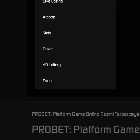
Live Casino
Arcade
Slots
Poker
4D Lottery
Event
PRO8ET: Platform Game Online Resmi Terpercaya
PRO8ET: Platform Game 