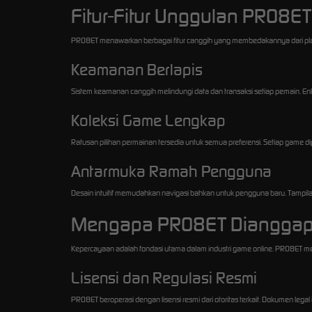
Fitur-Fitur Unggulan PRO8ET
PRO8ET menawarkan berbagai fitur canggih yang membedakannya dari platfor
Keamanan Berlapis
Sistem keamanan canggih melindungi data dan transaksi setiap pemain. Enk
Koleksi Game Lengkap
Ratusan pilihan permainan tersedia untuk semua preferensi. Setiap game dip
Antarmuka Ramah Pengguna
Desain intuitif memudahkan navigasi bahkan untuk pengguna baru. Tampilan
Mengapa PRO8ET Dianggap
Kepercayaan adalah fondasi utama dalam industri game online. PRO8ET memba
Lisensi dan Regulasi Resmi
PRO8ET beroperasi dengan lisensi resmi dari otoritas terkait. Dokumen leg