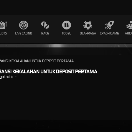
LOTS
LIVE CASINO
RACE
TOGEL
OLAHRAGA
CRASH GAME
ARC
ANSI KEKALAHAN UNTUK DEPOSIT PERTAMA
gal akhir:
-