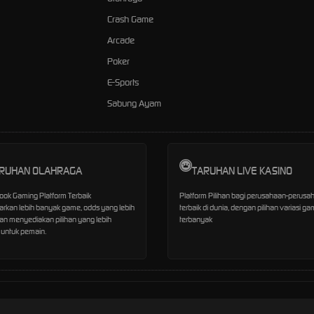
Crash Game
Arcade
Poker
E-Sports
Sabung Ayam
RUHAN OLAHRAGA
TARUHAN LIVE KASINO
ook Gaming Platform Terbaik
Platform Pilihan bagi perusahaan-perusa
kan lebih banyak game, odds yang lebih
terbaik di dunia, dengan pilihan variasi g
 dan menyediakan pilihan yang lebih
terbanyak
untuk pemain.