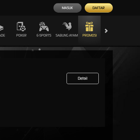
MASUK
DAFTAR
ADE
POKER
E-SPORTS
SABUNG AYAM
PROMOSI
Detail