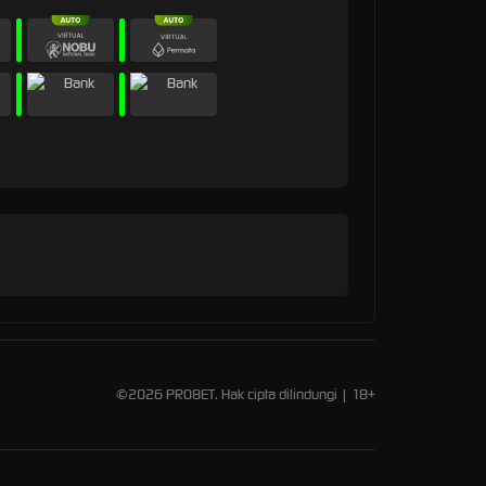
©2026 PRO8ET. Hak cipta dilindungi | 18+