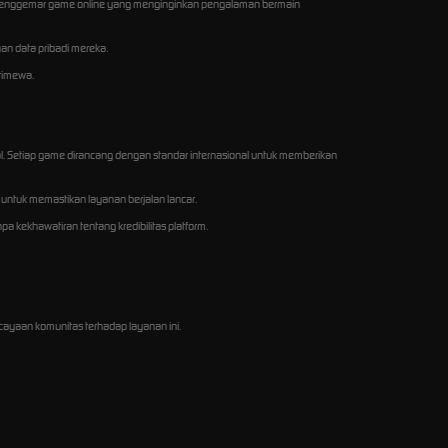
ara penggemar game online yang menginginkan pengalaman bermain
an data pribadi mereka.
stimewa.
al. Setiap game dirancang dengan standar internasional untuk memberikan
 untuk memastikan layanan berjalan lancar.
a kekhawatiran tentang kredibilitas platform.
ayaan komunitas terhadap layanan ini.