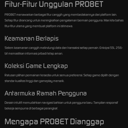
Fitur-Fitur Unggulan PRO8ET
PRO8ET menawarkan berbagai fitur canggih yang membedakannya dari platform lain.
Setiap fitur dirancang untuk meningkatkan pengalaman bermain pengguna. Mari kita bahas
fitur-fitur utama yang membuat platform ini istimewa.
Keamanan Berlapis
Sistem keamanan canggih melindungi data dan transaksi setiap pemain. Enkripsi SSL 256-
bit memastikan informasi pribadi tetap aman.
Koleksi Game Lengkap
Ratusan pilihan permainan tersedia untuk semua preferensi. Setiap game dipilih dengan
standar kualitas tinggi dan gameplay menarik.
Antarmuka Ramah Pengguna
Desain intuitif memudahkan navigasi bahkan untuk pengguna baru. Tampilan responsif
bekerja sempurna di berbagai perangkat.
Mengapa PRO8ET Dianggap