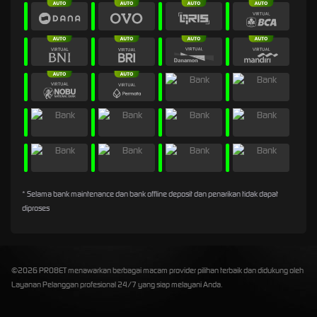
* Selama bank maintenance dan bank offline deposit dan penarikan tidak dapat
diproses
©2026 PRO8ET menawarkan berbagai macam provider pilihan terbaik dan didukung oleh
Layanan Pelanggan profesional 24/7 yang siap melayani Anda.