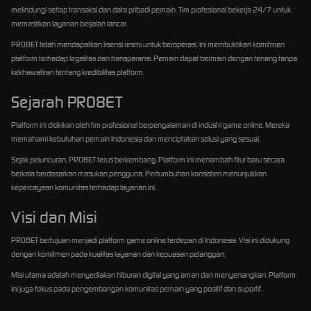
melindungi setiap transaksi dan data pribadi pemain. Tim profesional bekerja 24/7 untuk
memastikan layanan berjalan lancar.
PRO8ET telah mendapatkan lisensi resmi untuk beroperasi. Ini membuktikan komitmen
platform terhadap legalitas dan transparansi. Pemain dapat bermain dengan tenang tanpa
kekhawatiran tentang kredibilitas platform.
Sejarah PRO8ET
Platform ini didirikan oleh tim profesional berpengalaman di industri game online. Mereka
memahami kebutuhan pemain Indonesia dan menciptakan solusi yang sesuai.
Sejak peluncuran, PRO8ET terus berkembang. Platform ini menambah fitur baru secara
berkala berdasarkan masukan pengguna. Pertumbuhan konsisten menunjukkan
kepercayaan komunitas terhadap layanan ini.
Visi dan Misi
PRO8ET bertujuan menjadi platform game online terdepan di Indonesia. Visi ini didukung
dengan komitmen pada kualitas layanan dan kepuasan pelanggan.
Misi utama adalah menyediakan hiburan digital yang aman dan menyenangkan. Platform
ini juga fokus pada pengembangan komunitas pemain yang positif dan suportif.